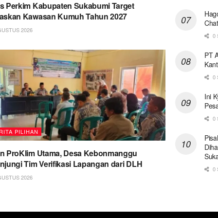
s Perkim Kabupaten Sukabumi Target
Hago
taskan Kawasan Kumuh Tahun 2027
Chat
GUSTUS 2026
0 
PT A
Kant
0 
Ini 
Pesa
0 
RITA PILIHAN
Pisa
Diha
on ProKlim Utama, Desa Kebonmanggu
Suk
njungi Tim Verifikasi Lapangan dari DLH
0 
GUSTUS 2026