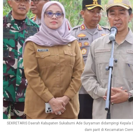
SEKRETARIS Daerah Kabupaten Sukabumi Ade Suryaman didampingi Kepala Di
dam parit di Kecamatan Ciema