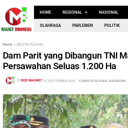
HOME
REGIONAL
NASIONAL
OLAHRAGA
PARLEMEN
POLITIK
Home
BERITA PILIHAN
Dam Parit yang Dibangun TNI 
Persawahan Seluas 1.200 Ha
BY
RED MAGNET
27 SEPTEMBER 2024
IN
,
BERITA PILIHAN
SUKABUMI