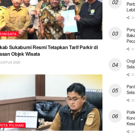
Perb
Lebi
0 
Ponp
RIWISATA
Baka
Pec
ab Sukabumi Resmi Tetapkan Tarif Parkir di
0 
san Objek Wisata
Ong
GUSTUS 2026
Sela
0 
Pant
Sela
0 
Poli
Kons
Kese
RITA PILIHAN
0 