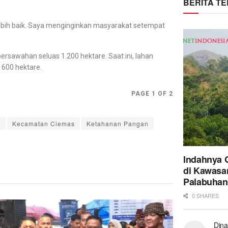
BERITA T
lebih baik. Saya menginginkan masyarakat setempat
rsawahan seluas 1.200 hektare. Saat ini, lahan
 600 hektare.
PAGE 1 OF 2
d
Kecamatan Ciemas
Ketahanan Pangan
Indahnya 
di Kawasa
Palabuhan
0 SHARES
Dina