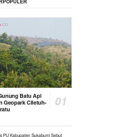
ERPOPULER
Gunung Batu Api
n Geopark Ciletuh-
ratu
s PU Kabupaten Sukabumi Sebut