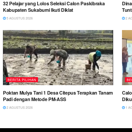
32 Pelajar yang Lolos Seleksi Calon Paskibraka
Dina
Kabupaten Sukabumi Ikuti Diklat
Tun
5 AGUSTUS 2026
2 A
BERITA PILIHAN
BE
Poktan Mulya Tani 1 Desa Citepus Terapkan Tanam
Cal
Padi dengan Metode PM-ASS
Diku
2 AGUSTUS 2026
1 A