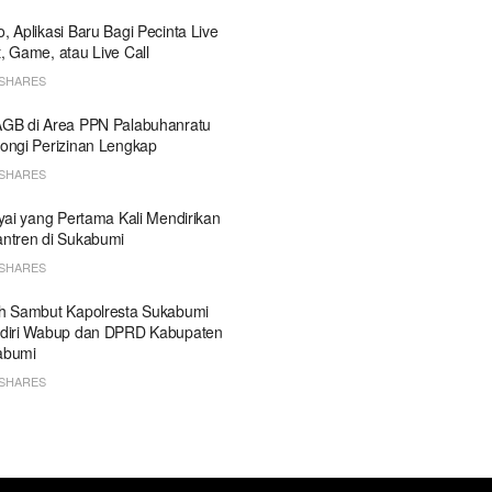
, Aplikasi Baru Bagi Pecinta Live
, Game, atau Live Call
SHARES
GB di Area PPN Palabuhanratu
ongi Perizinan Lengkap
SHARES
Kyai yang Pertama Kali Mendirikan
ntren di Sukabumi
SHARES
h Sambut Kapolresta Sukabumi
diri Wabup dan DPRD Kabupaten
abumi
SHARES