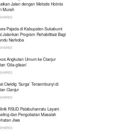
aikan Jalan dengan Metode Hotmix
h Murah
SHARES
es Pajada di Kabupaten Sukabumi
l Jalankan Program Rehabilitasi Bagi
andu Narkoba
SHARES
kos Angkutan Umum ke Cianjur
tan ‘Gila-gilaan’
SHARES
ai Ciwidig ‘Surga’ Tersembunyi di
tan Cianjur
SHARES
klinik RSUD Palabuhanratu Layani
eling dan Pengobatan Masalah
hatan Jiwa
SHARES