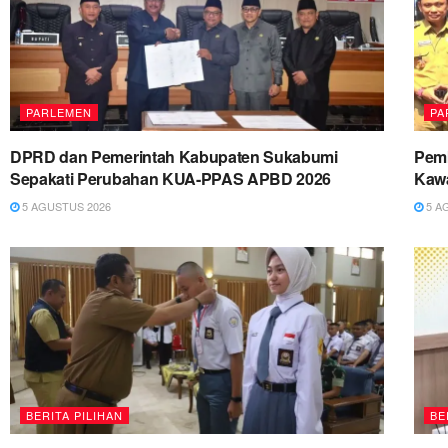
PARLEMEN
PA
DPRD dan Pemerintah Kabupaten Sukabumi
Pemk
Sepakati Perubahan KUA-PPAS APBD 2026
Kawa
5 AGUSTUS 2026
5 A
BERITA PILIHAN
BE