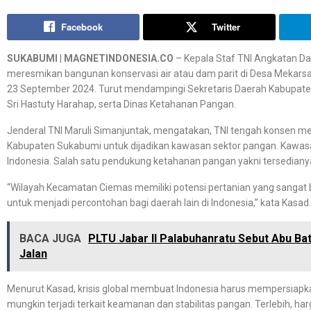
Facebook
Twitter
SUKABUMI
|
MAGNETINDONESIA.CO
– Kepala Staf TNI Angkatan Da
meresmikan bangunan konservasi air atau dam parit di Desa Mekars
23 September 2024. Turut mendampingi Sekretaris Daerah Kabupate
Sri Hastuty Harahap, serta Dinas Ketahanan Pangan.
Jenderal TNI Maruli Simanjuntak, mengatakan, TNI tengah konsen 
Kabupaten Sukabumi untuk dijadikan kawasan sektor pangan. Kawasan
Indonesia. Salah satu pendukung ketahanan pangan yakni tersedianya
“Wilayah Kecamatan Ciemas memiliki potensi pertanian yang sangat 
untuk menjadi percontohan bagi daerah lain di Indonesia,” kata Kasad.
BACA JUGA
PLTU Jabar II Palabuhanratu Sebut Abu B
Jalan
Menurut Kasad, krisis global membuat Indonesia harus mempersiapka
mungkin terjadi terkait keamanan dan stabilitas pangan. Terlebih, ha