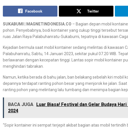
Facebook
Twitter
SUKABUMI
|
MAGNETINDONESIA.CO
– Bagian depan mobil kontaine
pohon. Penyebabnya, bodi kontainer yang cukup tinggi tersebut ters
ruas Jalan Raya Palabuhanratu-Sukabumi, tepatnya di kawasan Caga
Kejadian bermula saat mobil kontainer sedang melintas di kawasan 
Palabuhanratu, Sabtu, 14 Januari 2023, sekitar pukul 07.20 WIB. Tepat
berlawanan dengan kecepatan tinggi. Lantas sopir mobil kontainer pu
menghindari tabrakan.
Namun, ketika berada di bahu jalan, ban belakang sebelah kiri mobil k
depannya terdapat ranting pohon besar yang menjorok ke jalan. Saat
ranting pohon yang melintang lalu tumbang dan menimpa bagian kep
BACA JUGA
Luar Biasa! Festival dan Gelar Budaya Ha
2024
“Sopir kontainer ini sempat terjepit akibat bagian atas mobil tertind