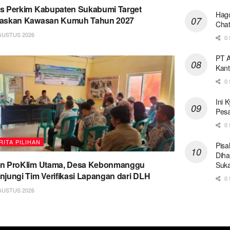
s Perkim Kabupaten Sukabumi Target
Hago
taskan Kawasan Kumuh Tahun 2027
Chat
GUSTUS 2026
0 
PT A
Kant
0 
Ini 
Pesa
0 
RITA PILIHAN
Pisa
Diha
on ProKlim Utama, Desa Kebonmanggu
Suk
njungi Tim Verifikasi Lapangan dari DLH
0 
GUSTUS 2026