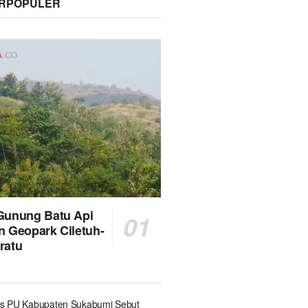
ERPOPULER
Gunung Batu Api
n Geopark Ciletuh-
ratu
s PU Kabupaten Sukabumi Sebut