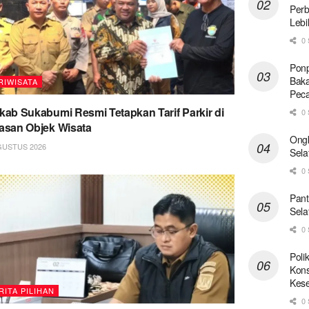
Perb
Lebi
0 
Ponp
Baka
RIWISATA
Pec
ab Sukabumi Resmi Tetapkan Tarif Parkir di
0 
san Objek Wisata
Ong
GUSTUS 2026
Sela
0 
Pant
Sela
0 
Poli
Kons
Kese
RITA PILIHAN
0 