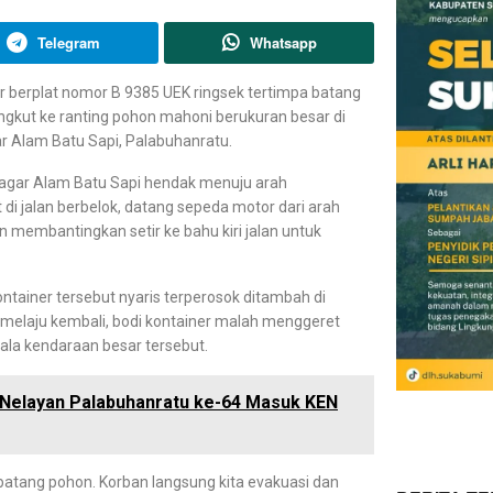
Telegram
Whatsapp
r berplat nomor B 9385 UEK ringsek tertimpa batang
angkut ke ranting pohon mahoni berukuran besar di
r Alam Batu Sapi, Palabuhanratu.
Cagar Alam Batu Sapi hendak menuju arah
 di jalan berbelok, datang sepeda motor dari arah
n membantingkan setir ke bahu kiri jalan untuk
ontainer tersebut nyaris terperosok ditambah di
 melaju kembali, bodi kontainer malah menggeret
ala kendaraan besar tersebut.
ri Nelayan Palabuhanratu ke-64 Masuk KEN
ih batang pohon. Korban langsung kita evakuasi dan