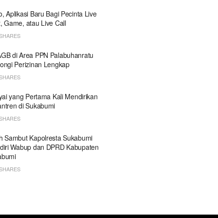
, Aplikasi Baru Bagi Pecinta Live
, Game, atau Live Call
SHARES
GB di Area PPN Palabuhanratu
ongi Perizinan Lengkap
SHARES
Kyai yang Pertama Kali Mendirikan
ntren di Sukabumi
SHARES
h Sambut Kapolresta Sukabumi
diri Wabup dan DPRD Kabupaten
abumi
SHARES