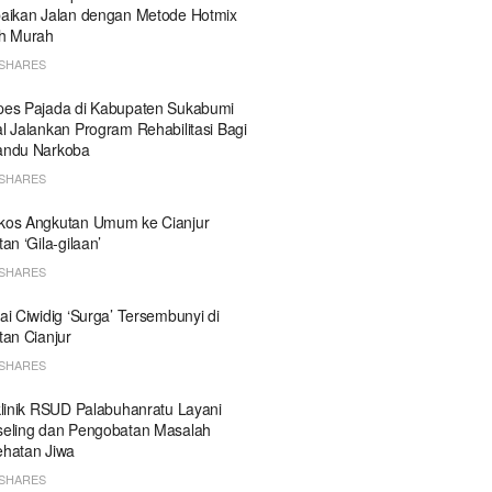
aikan Jalan dengan Metode Hotmix
h Murah
SHARES
es Pajada di Kabupaten Sukabumi
l Jalankan Program Rehabilitasi Bagi
andu Narkoba
SHARES
kos Angkutan Umum ke Cianjur
tan ‘Gila-gilaan’
SHARES
ai Ciwidig ‘Surga’ Tersembunyi di
tan Cianjur
SHARES
klinik RSUD Palabuhanratu Layani
eling dan Pengobatan Masalah
hatan Jiwa
SHARES