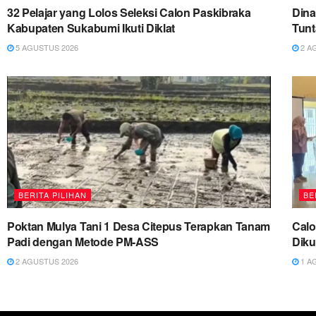
32 Pelajar yang Lolos Seleksi Calon Paskibraka
Dina
Kabupaten Sukabumi Ikuti Diklat
Tun
5 AGUSTUS 2026
2 A
BERITA PILIHAN
BE
Poktan Mulya Tani 1 Desa Citepus Terapkan Tanam
Cal
Padi dengan Metode PM-ASS
Diku
2 AGUSTUS 2026
1 A