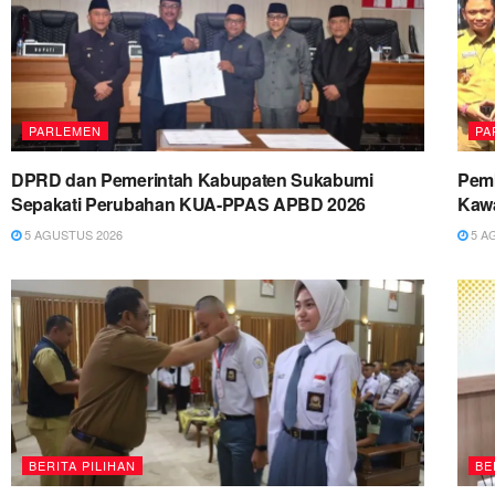
PARLEMEN
PA
DPRD dan Pemerintah Kabupaten Sukabumi
Pemk
Sepakati Perubahan KUA-PPAS APBD 2026
Kawa
5 AGUSTUS 2026
5 A
BERITA PILIHAN
BE