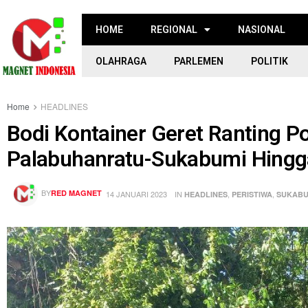
HOME
REGIONAL
NASIONAL
OLAHRAGA
PARLEMEN
POLITIK
Home
HEADLINES
Bodi Kontainer Geret Ranting P
Palabuhanratu-Sukabumi Hing
BY
RED MAGNET
14 JANUARI 2023
IN
,
,
HEADLINES
PERISTIWA
SUKABU