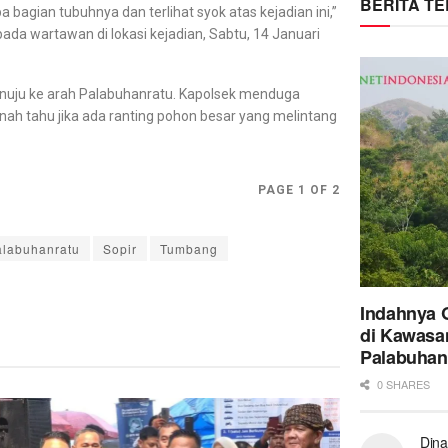
BERITA T
 bagian tubuhnya dan terlihat syok atas kejadian ini,”
a wartawan di lokasi kejadian, Sabtu, 14 Januari
menuju ke arah Palabuhanratu. Kapolsek menduga
nah tahu jika ada ranting pohon besar yang melintang
PAGE 1 OF 2
alabuhanratu
Sopir
Tumbang
Indahnya 
di Kawasa
Palabuhan
0 SHARES
Dina