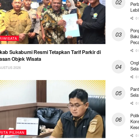
Perb
Lebi
0 
Ponp
Baka
RIWISATA
Pec
0 
ab Sukabumi Resmi Tetapkan Tarif Parkir di
san Objek Wisata
Ong
GUSTUS 2026
Sela
0 
Pant
Sela
0 
Poli
Kons
Kese
RITA PILIHAN
0 