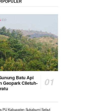
ERPOPULER
Gunung Batu Api
n Geopark Ciletuh-
ratu
s PU Kabupaten Sukabumi Sebut