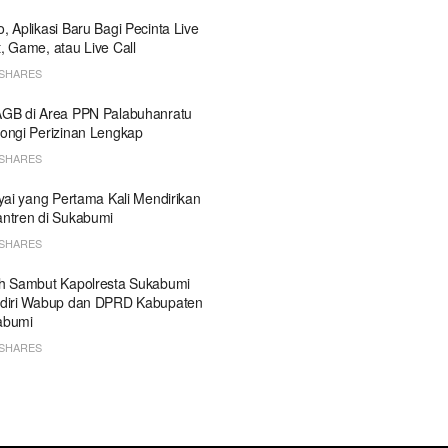
, Aplikasi Baru Bagi Pecinta Live
, Game, atau Live Call
SHARES
GB di Area PPN Palabuhanratu
ongi Perizinan Lengkap
SHARES
Kyai yang Pertama Kali Mendirikan
ntren di Sukabumi
SHARES
h Sambut Kapolresta Sukabumi
diri Wabup dan DPRD Kabupaten
abumi
SHARES