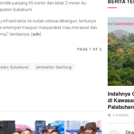
BERITA T
liki panjang 45 meter dan lebar 2 meter itu
upaten Sukabumi.
nfrastruktur ini sudah selesai dibangun, tentunya
esa setempat maupun masyarakat mau merawat dan
ma,” tandasnya. (
adv
)
PAGE 1 OF 2
aten Sukabumi
Jembatan Gantung
Indahnya 
di Kawasa
Palabuhan
0 SHARES
Dina