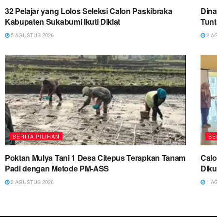
32 Pelajar yang Lolos Seleksi Calon Paskibraka
Dina
Kabupaten Sukabumi Ikuti Diklat
Tun
5 AGUSTUS 2026
2 A
BERITA PILIHAN
BE
Poktan Mulya Tani 1 Desa Citepus Terapkan Tanam
Cal
Padi dengan Metode PM-ASS
Diku
2 AGUSTUS 2026
1 A