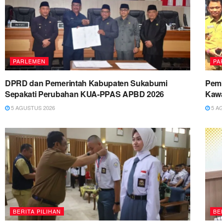
PARLEMEN
PA
DPRD dan Pemerintah Kabupaten Sukabumi
Pemk
Sepakati Perubahan KUA-PPAS APBD 2026
Kawa
5 AGUSTUS 2026
5 A
BERITA PILIHAN
BE