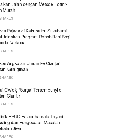
aikan Jalan dengan Metode Hotmix
h Murah
SHARES
es Pajada di Kabupaten Sukabumi
l Jalankan Program Rehabilitasi Bagi
andu Narkoba
SHARES
kos Angkutan Umum ke Cianjur
tan ‘Gila-gilaan’
SHARES
ai Ciwidig ‘Surga’ Tersembunyi di
tan Cianjur
SHARES
klinik RSUD Palabuhanratu Layani
eling dan Pengobatan Masalah
hatan Jiwa
SHARES