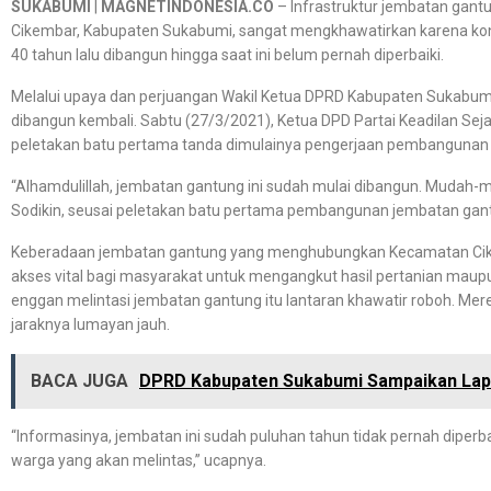
SUKABUMI
|
MAGNETINDONESIA.CO
– Infrastruktur jembatan gan
Cikembar, Kabupaten Sukabumi, sangat mengkhawatirkan karena kondi
40 tahun lalu dibangun hingga saat ini belum pernah diperbaiki.
Melalui upaya dan perjuangan Wakil Ketua DPRD Kabupaten Sukabumi,
dibangun kembali. Sabtu (27/3/2021), Ketua DPD Partai Keadilan Se
peletakan batu pertama tanda dimulainya pengerjaan pembangunan 
“Alhamdulillah, jembatan gantung ini sudah mulai dibangun. Mudah-m
Sodikin, seusai peletakan batu pertama pembangunan jembatan gan
Keberadaan jembatan gantung yang menghubungkan Kecamatan Cik
akses vital bagi masyarakat untuk mengangkut hasil pertanian maupu
enggan melintasi jembatan gantung itu lantaran khawatir roboh. Me
jaraknya lumayan jauh.
BACA JUGA
DPRD Kabupaten Sukabumi Sampaikan Lapo
“Informasinya, jembatan ini sudah puluhan tahun tidak pernah dipe
warga yang akan melintas,” ucapnya.