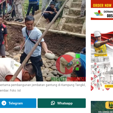
pertama pembangunan jembatan gantung di Kampung Tangkil,
bar. Foto: Ist
Telegram
Whatsapp