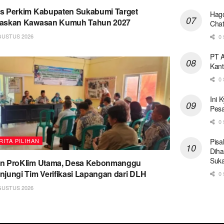
s Perkim Kabupaten Sukabumi Target
Hago
taskan Kawasan Kumuh Tahun 2027
Chat
GUSTUS 2026
0 
PT A
Kant
0 
Ini 
Pesa
0 
Pisa
RITA PILIHAN
Diha
Suk
on ProKlim Utama, Desa Kebonmanggu
njungi Tim Verifikasi Lapangan dari DLH
0 
GUSTUS 2026