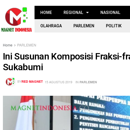
HOME
REGIONAL
NASIONAL
OLAHRAGA
PARLEMEN
POLITIK
Home
PARLEMEN
Ini Susunan Komposisi Fraksi-f
Sukabumi
BY
RED MAGNET
15 AGUSTUS 2019
IN
PARLEMEN