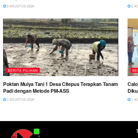
5 AGUSTUS 2026
2 A
BERITA PILIHAN
BE
Poktan Mulya Tani 1 Desa Citepus Terapkan Tanam
Cal
Padi dengan Metode PM-ASS
Diku
2 AGUSTUS 2026
1 A