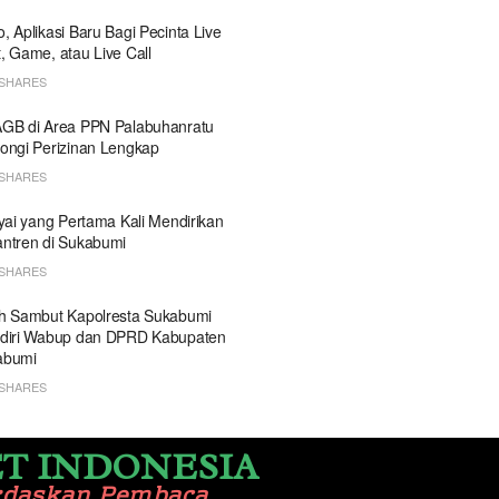
, Aplikasi Baru Bagi Pecinta Live
, Game, atau Live Call
SHARES
GB di Area PPN Palabuhanratu
ongi Perizinan Lengkap
SHARES
Kyai yang Pertama Kali Mendirikan
ntren di Sukabumi
SHARES
h Sambut Kapolresta Sukabumi
diri Wabup dan DPRD Kabupaten
abumi
SHARES
T INDONESIA
rdaskan Pembaca