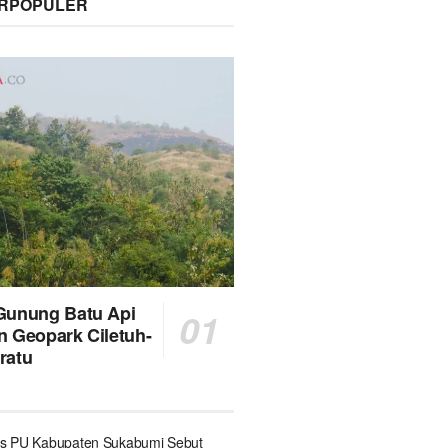
ERPOPULER
Gunung Batu Api
n Geopark Ciletuh-
ratu
s PU Kabupaten Sukabumi Sebut