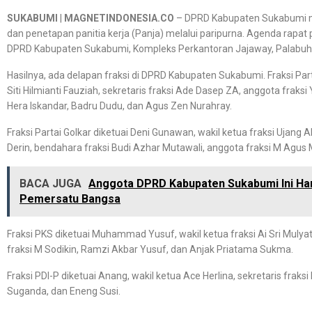
SUKABUMI
|
MAGNETINDONESIA.CO
– DPRD Kabupaten Sukabumi m
dan penetapan panitia kerja (Panja) melalui paripurna. Agenda rapat
DPRD Kabupaten Sukabumi, Kompleks Perkantoran Jajaway, Palabuha
Hasilnya, ada delapan fraksi di DPRD Kabupaten Sukabumi. Fraksi Part
Siti Hilmianti Fauziah, sekretaris fraksi Ade Dasep ZA, anggota fraksi
Hera Iskandar, Badru Dudu, dan Agus Zen Nurahray.
Fraksi Partai Golkar diketuai Deni Gunawan, wakil ketua fraksi Ujang 
Derin, bendahara fraksi Budi Azhar Mutawali, anggota fraksi M Agus M
BACA JUGA
Anggota DPRD Kabupaten Sukabumi Ini Hara
Pemersatu Bangsa
Fraksi PKS diketuai Muhammad Yusuf, wakil ketua fraksi Ai Sri Mulya
fraksi M Sodikin, Ramzi Akbar Yusuf, dan Anjak Priatama Sukma.
Fraksi PDI-P diketuai Anang, wakil ketua Ace Herlina, sekretaris fraksi
Suganda, dan Eneng Susi.