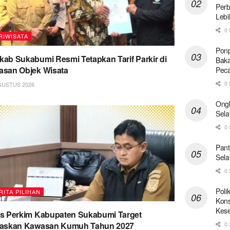
Perb
Lebi
0 
RIWISATA
Ponp
ab Sukabumi Resmi Tetapkan Tarif Parkir di
Baka
san Objek Wisata
Pec
0 
GUSTUS 2026
Ong
Sela
0 
Pant
Sela
0 
Poli
RITA PILIHAN
Kons
Kese
s Perkim Kabupaten Sukabumi Target
taskan Kawasan Kumuh Tahun 2027
0 