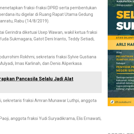
enetapkan fraksi-fraksi DPRD serta pembentukan
 perdana itu digelar di Ruang Rapat Utama Gedung
nratu, Rabu (14/8/2019).
ai Gerindra diketuai Usep Wawan, wakil ketua fraksi
 Yuda Sukmagara, Gatot Deni Irianto, Teddy Setiadi,
Abdurrohim Rokhmi, sekretaris fraksi Sylvie Gustiana
ulyadi, Imas Karlinah, dan Denis Aliperkasa.
pkan Pancasila Selalu Jadi Alat
ti, sekretaris fraksi Amran Munawar Luthpi, anggota
 Paoji, anggota fraksi Yudi Suryadikrama, Elis Ernawati,