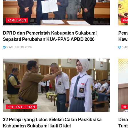
PARLEMEN
PA
DPRD dan Pemerintah Kabupaten Sukabumi
Pemk
Sepakati Perubahan KUA-PPAS APBD 2026
Kawa
5 AGUSTUS 2026
5 A
BERITA PILIHAN
BE
32 Pelajar yang Lolos Seleksi Calon Paskibraka
Dina
Kabupaten Sukabumi Ikuti Diklat
Tun