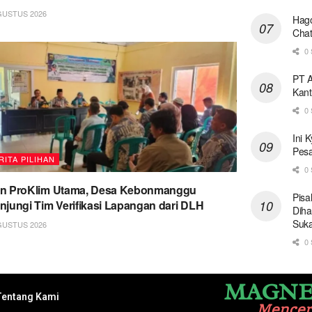
GUSTUS 2026
Hago
Chat
0 
PT A
Kant
0 
Ini 
Pesa
RITA PILIHAN
0 
on ProKlim Utama, Desa Kebonmanggu
Pisa
njungi Tim Verifikasi Lapangan dari DLH
Diha
Suk
GUSTUS 2026
0 
MAGNE
Tentang Kami
Mence