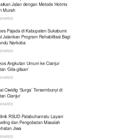
aikan Jalan dengan Metode Hotmix
h Murah
SHARES
es Pajada di Kabupaten Sukabumi
l Jalankan Program Rehabilitasi Bagi
andu Narkoba
SHARES
kos Angkutan Umum ke Cianjur
tan ‘Gila-gilaan’
SHARES
ai Ciwidig ‘Surga’ Tersembunyi di
tan Cianjur
SHARES
klinik RSUD Palabuhanratu Layani
eling dan Pengobatan Masalah
hatan Jiwa
SHARES