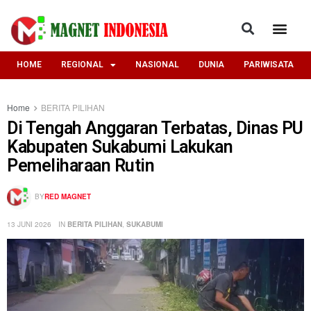
HOME
REGIONAL
NASIONAL
DUNIA
PARIWISATA
Home
BERITA PILIHAN
Di Tengah Anggaran Terbatas, Dinas PU
Kabupaten Sukabumi Lakukan
Pemeliharaan Rutin
BY
RED MAGNET
13 JUNI 2026
IN
BERITA PILIHAN
,
SUKABUMI