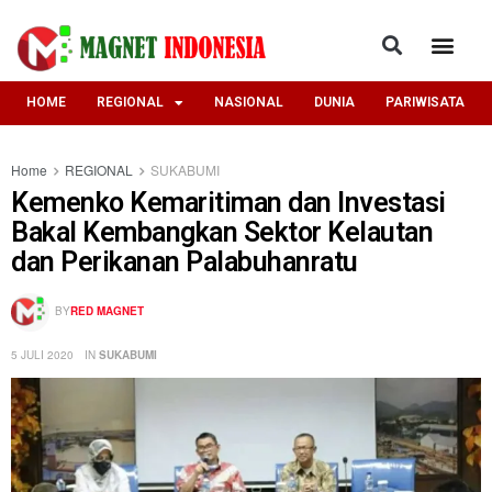
HOME
REGIONAL
NASIONAL
DUNIA
PARIWISATA
Home
REGIONAL
SUKABUMI
Kemenko Kemaritiman dan Investasi
Bakal Kembangkan Sektor Kelautan
dan Perikanan Palabuhanratu
BY
RED MAGNET
5 JULI 2020
IN
SUKABUMI