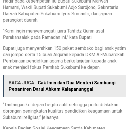
Hadir pada kesempatan itu Bupati Sukabumi Marwan
Hamami, Wakil Bupati Sukabumi Adjo Sardjono, Sekretaris
Daerah Kabupaten Sukabumi Iyos Somantri, dan jajaran
perangkat daerah.
“Kami ingin menyemangati juara Tahfidz Quran asal
Parakansalak pada Ramadan ini,” kata Bupati.
Bupati juga menyerahkan 150 paket sembako bagi anak yatim
dan jompo serta 15 buah Alquran kepada DKM Al-Mubarokah.
Pembinaan pendidikan agama berkelanjutan kepada anak-
anak menjadi fokus Pemkab Sukabumi ke depan.
BACA JUGA
Cak Imin dan Dua Menteri Sambangi
Pesantren Darul Ahkam Kalapanunggal
“Tantangan ke depan begitu sulit sehingga perlu dilakukan
dorongan peningkatan kualitas pendidikan keagamaan untuk
Sukabumi religius,” jelasnya.
Kepala Bagian Sosial Keagamaan Setda Kabupaten