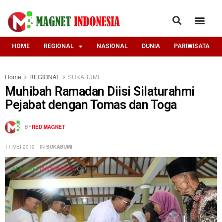
HOME
REGIONAL
NASIONAL
DUNIA
PARIWISATA
Home
REGIONAL
SUKABUMI
Muhibah Ramadan Diisi Silaturahmi
Pejabat dengan Tomas dan Toga
BY
RED MAGNET
11 MEI 2019
IN
SUKABUMI