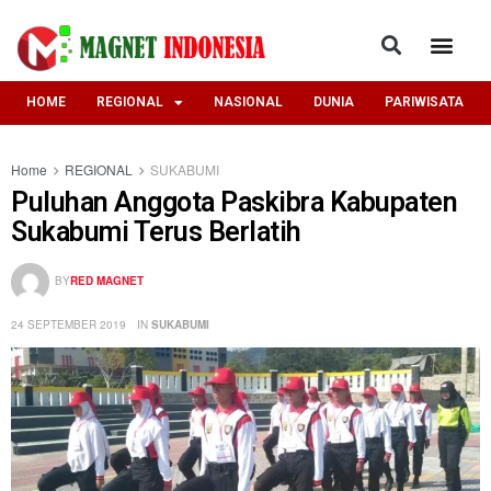
HOME
REGIONAL
NASIONAL
DUNIA
PARIWISATA
Home
REGIONAL
SUKABUMI
Puluhan Anggota Paskibra Kabupaten
Sukabumi Terus Berlatih
BY
RED MAGNET
24 SEPTEMBER 2019
IN
SUKABUMI