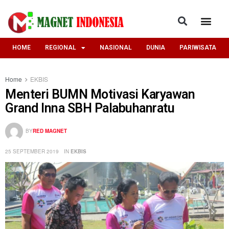
HOME
REGIONAL
NASIONAL
DUNIA
PARIWISATA
Home
EKBIS
Menteri BUMN Motivasi Karyawan
Grand Inna SBH Palabuhanratu
BY
RED MAGNET
25 SEPTEMBER 2019
IN
EKBIS