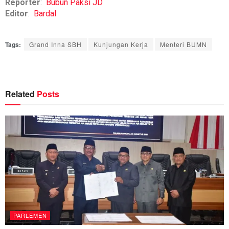
Reporter
:
Bubun Paksi JD
Editor
:
Bardal
Tags:
Grand Inna SBH
Kunjungan Kerja
Menteri BUMN
Related
Posts
PARLEMEN