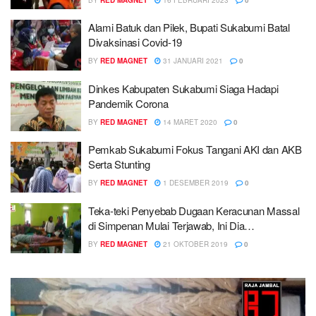
Alami Batuk dan Pilek, Bupati Sukabumi Batal
Divaksinasi Covid-19
BY
RED MAGNET
31 JANUARI 2021
0
Dinkes Kabupaten Sukabumi Siaga Hadapi
Pandemik Corona
BY
RED MAGNET
14 MARET 2020
0
Pemkab Sukabumi Fokus Tangani AKI dan AKB
Serta Stunting
BY
RED MAGNET
1 DESEMBER 2019
0
Teka-teki Penyebab Dugaan Keracunan Massal
di Simpenan Mulai Terjawab, Ini Dia…
BY
RED MAGNET
21 OKTOBER 2019
0