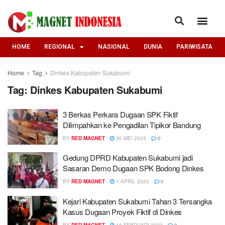
HOME
REGIONAL
NASIONAL
DUNIA
PARIWISATA
Home
Tag
Dinkes Kabupaten Sukabumi
Tag:
Dinkes Kabupaten Sukabumi
3 Berkas Perkara Dugaan SPK Fiktif
Dilimpahkan ke Pengadilan Tipikor Bandung
BY
RED MAGNET
30 MEI 2023
0
Gedung DPRD Kabupaten Sukabumi jadi
Sasaran Demo Dugaan SPK Bodong Dinkes
BY
RED MAGNET
1 APRIL 2023
0
Kejari Kabupaten Sukabumi Tahan 3 Tersangka
Kasus Dugaan Proyek Fiktif di Dinkes
BY
RED MAGNET
16 FEBRUARI 2023
0