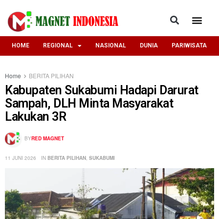
HOME
REGIONAL
NASIONAL
DUNIA
PARIWISATA
Home
BERITA PILIHAN
Kabupaten Sukabumi Hadapi Darurat
Sampah, DLH Minta Masyarakat
Lakukan 3R
BY
RED MAGNET
11 JUNI 2026
IN
BERITA PILIHAN
,
SUKABUMI