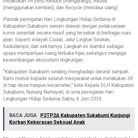
melakukan 3R yaitu Reduce (mengurangi), Reuse
(menggunakan kembali), dan Recycle (mendaur ulang).
Puncak peringatan Hari Lingkungan Hidup Sedunia di
Kabupaten Sukabumi sendiri diawali dengan pelaksanaan
korve serentak secara masif yang tersebar di berbagai ruas
jalan. Seperti wilayah Cisaat, Jalur Lingkar Selatan,
Kadudampit, dan sekitarnya. Langkah ini diambil sebagai
upaya memperluas ruang terbuka hijau sekaligus menjaga
keseimbangan ekosistem lingkungan.
“Kabupaten Sukabumi sedang menghadapi darurat sampah.
Kami mohon kepada seluruh masyarakat untuk melakukan 3R
di tiap desa maupun kecamatan,” kata Kepala DLH Kabupaten
Sukabumi, Nunung Nurhayati, di sela peringatan Hari
Lingkungan Hidup Sedunia, Sabtu, 6 Juni 2026.
BACA JUGA
P2TP2A Kabupaten Sukabumi Kunjungi
Korban Kekerasan Seksual Anak