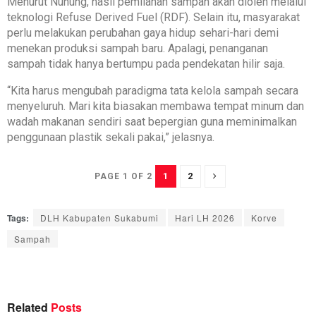
Menurut Nunung, hasil pemilahan sampah akan dioleh melalui
teknologi Refuse Derived Fuel (RDF). Selain itu, masyarakat
perlu melakukan perubahan gaya hidup sehari-hari demi
menekan produksi sampah baru. Apalagi, penanganan
sampah tidak hanya bertumpu pada pendekatan hilir saja.
“Kita harus mengubah paradigma tata kelola sampah secara
menyeluruh. Mari kita biasakan membawa tempat minum dan
wadah makanan sendiri saat bepergian guna meminimalkan
penggunaan plastik sekali pakai,” jelasnya.
1
2
PAGE 1 OF 2
Tags:
DLH Kabupaten Sukabumi
Hari LH 2026
Korve
Sampah
Related
Posts