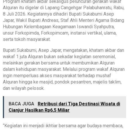
Program khatam akbar sekaligus peluncuran gerakan wakaf
Alquran itu digelar di Lapang Cangehgar Palabuhanratu, Rabu,
8 Juli 2026. Kegiatannya dihadiri Bupati Sukabumi Asep
Japar, Wakil Bupati Andreas, Staf Ahli Menteri Agama Bidang
Hubungan Kelembagaan Keagamaan Iswandi Syahputra,
unsur Forkopimda, Forkopimcam, instansi vertikal, ulama,
serta tokoh masyarakat.
Bupati Sukabumi, Asep Japar, mengatakan, khatam akbar dan
wakaf 1 juta Alquran bukan sekadar kegiatan seremonial,
melainkan gerakan bersama untuk membumikan Alquran
dalam kehidupan masyarakat. Melalui program wakaf Alquran
ingin memperluas akses masyarakat terhadap mushaf
Alquran hingga ke masjid, pondok pesantren, majelis taklim,
dan wilayah pelosok.
BACA JUGA
Retribusi dari Tiga Destinasi Wisata di
Cianjur Hasilkan Rp6,5 Miliar
“Kegiatan ini menjadi ikhtiar bersama agar budaya membaca,