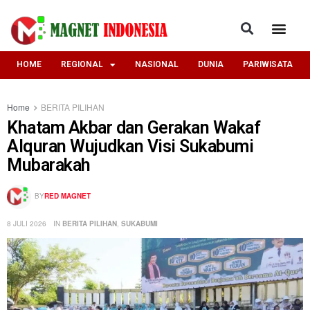
HOME
REGIONAL
NASIONAL
DUNIA
PARIWISATA
Home
BERITA PILIHAN
Khatam Akbar dan Gerakan Wakaf
Alquran Wujudkan Visi Sukabumi
Mubarakah
BY
RED MAGNET
8 JULI 2026
IN
BERITA PILIHAN
,
SUKABUMI