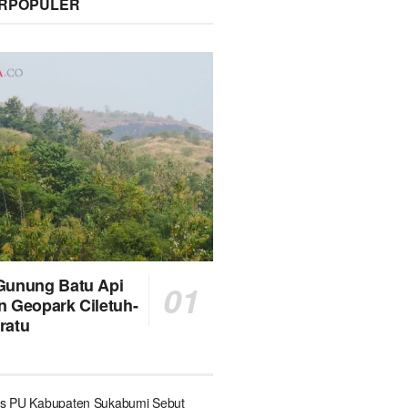
ERPOPULER
Gunung Batu Api
n Geopark Ciletuh-
ratu
s PU Kabupaten Sukabumi Sebut