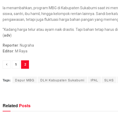
‎Ia menambahkan, program MBG di Kabupaten Sukabumi saat ini menya
siswa, santri, ibu hamil, hingga kelompok rentan lainnya. Sandi berk
pengawasan, tetapi juga fluktuasi harga bahan pangan yang memen
‎”Kadang harga telur atau ayam naik drastis. Tapi bahan tetap harus d
(
adv
)
Reporter
: Nugraha
Editor
: M Raya
1
2
Tags:
Dapur MBG
DLH Kabupaten Sukabumi
IPAL
SLHS
Related
Posts