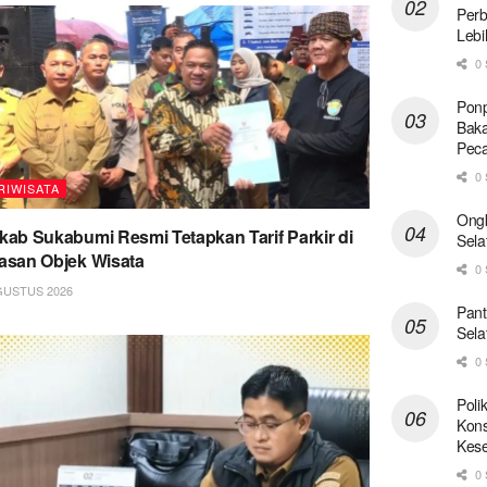
Perb
Lebi
0 
Ponp
Baka
Pec
0 
RIWISATA
Ong
ab Sukabumi Resmi Tetapkan Tarif Parkir di
Sela
san Objek Wisata
0 
GUSTUS 2026
Pant
Sela
0 
Poli
Kons
Kese
0 