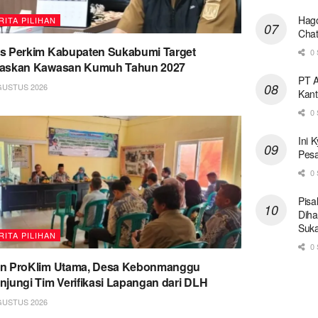
Hago
RITA PILIHAN
Chat
s Perkim Kabupaten Sukabumi Target
0 
taskan Kawasan Kumuh Tahun 2027
PT A
GUSTUS 2026
Kant
0 
Ini 
Pesa
0 
Pisa
Diha
Suk
RITA PILIHAN
0 
on ProKlim Utama, Desa Kebonmanggu
njungi Tim Verifikasi Lapangan dari DLH
GUSTUS 2026