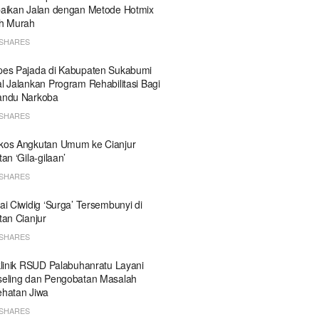
aikan Jalan dengan Metode Hotmix
h Murah
SHARES
es Pajada di Kabupaten Sukabumi
l Jalankan Program Rehabilitasi Bagi
andu Narkoba
SHARES
kos Angkutan Umum ke Cianjur
tan ‘Gila-gilaan’
SHARES
ai Ciwidig ‘Surga’ Tersembunyi di
tan Cianjur
SHARES
klinik RSUD Palabuhanratu Layani
eling dan Pengobatan Masalah
hatan Jiwa
SHARES