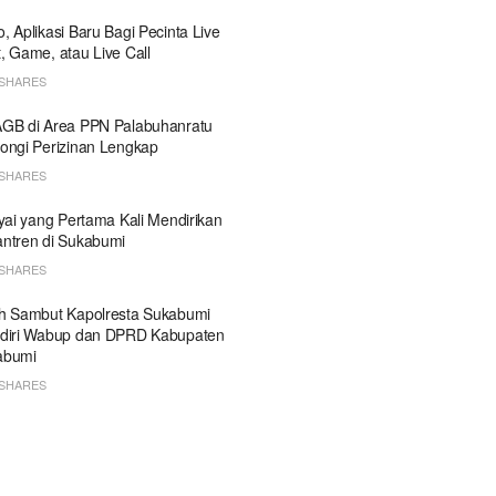
, Aplikasi Baru Bagi Pecinta Live
, Game, atau Live Call
SHARES
GB di Area PPN Palabuhanratu
ongi Perizinan Lengkap
SHARES
Kyai yang Pertama Kali Mendirikan
ntren di Sukabumi
SHARES
h Sambut Kapolresta Sukabumi
diri Wabup dan DPRD Kabupaten
abumi
SHARES