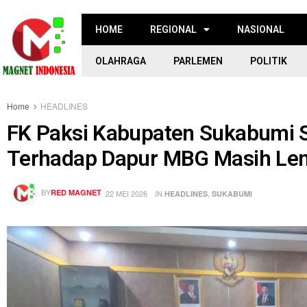
HOME
REGIONAL
NASIONAL
OLAHRAGA
PARLEMEN
POLITIK
Home
HEADLINES
‎FK Paksi Kabupaten Sukabumi
Terhadap Dapur MBG Masih Le
BY
RED MAGNET
22 MEI 2026
IN
,
HEADLINES
SUKABUMI