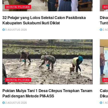
BERITA PILIHAN
BE
32 Pelajar yang Lolos Seleksi Calon Paskibraka
Dina
Kabupaten Sukabumi Ikuti Diklat
Tun
5 AGUSTUS 2026
2 A
BERITA PILIHAN
BE
Poktan Mulya Tani 1 Desa Citepus Terapkan Tanam
Cal
Padi dengan Metode PM-ASS
Diku
2 AGUSTUS 2026
1 A