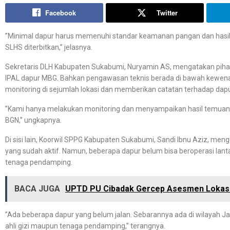
Facebook
Twitter
‎”Minimal dapur harus memenuhi standar keamanan pangan dan hasil
SLHS diterbitkan,” jelasnya.
‎Sekretaris DLH Kabupaten Sukabumi, Nuryamin AS, mengatakan piha
IPAL dapur MBG. Bahkan pengawasan teknis berada di bawah kewena
monitoring di sejumlah lokasi dan memberikan catatan terhadap dapur
‎”Kami hanya melakukan monitoring dan menyampaikan hasil temuan 
BGN,” ungkapnya.
‎Di sisi lain, Koorwil SPPG Kabupaten Sukabumi, Sandi Ibnu Aziz, men
yang sudah aktif. Namun, beberapa dapur belum bisa beroperasi lanta
tenaga pendamping.
BACA JUGA
UPTD PU Cibadak Gercep Asesmen Lokasi 
‎‎”Ada beberapa dapur yang belum jalan. Sebarannya ada di wilayah
ahli gizi maupun tenaga pendamping,” terangnya.