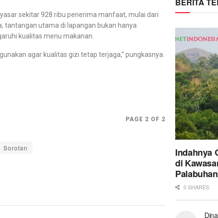
BERITA T
sar sekitar 928 ribu penerima manfaat, mulai dari
ata, tantangan utama di lapangan bukan hanya
garuhi kualitas menu makanan.
igunakan agar kualitas gizi tetap terjaga,” pungkasnya.
PAGE 2 OF 2
Sorotan
Indahnya 
di Kawasa
Palabuhan
0 SHARES
Dina