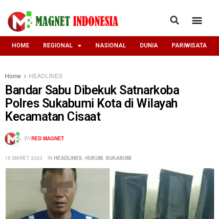
HOME
REGIONAL
NASIONAL
DUNIA
PARIWISATA
Home
HEADLINES
Bandar Sabu Dibekuk Satnarkoba
Polres Sukabumi Kota di Wilayah
Kecamatan Cisaat
BY
RED MAGNET
15 MARET 2023
IN
HEADLINES
,
HUKUM
,
SUKABUMI