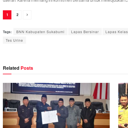
daerah. Karena memang ini komitmen bersama untuk mewujudkan La
1
2
Tags:
BNN Kabupaten Sukabumi
Lapas Bersinar
Lapas Kelas
Tes Urine
Related
Posts