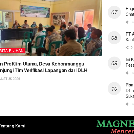
Hago
Chat
0 
PT A
Kant
0 
RITA PILIHAN
Ini 
on ProKlim Utama, Desa Kebonmanggu
Pesa
njungi Tim Verifikasi Lapangan dari DLH
0 
GUSTUS 2026
Pisa
Diha
Suk
0 
MAGNE
Tentang Kami
Mence