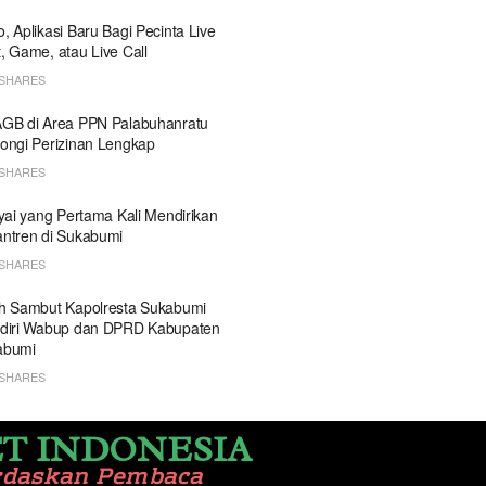
, Aplikasi Baru Bagi Pecinta Live
, Game, atau Live Call
SHARES
GB di Area PPN Palabuhanratu
ongi Perizinan Lengkap
SHARES
Kyai yang Pertama Kali Mendirikan
ntren di Sukabumi
SHARES
h Sambut Kapolresta Sukabumi
diri Wabup dan DPRD Kabupaten
abumi
SHARES
T INDONESIA
rdaskan Pembaca