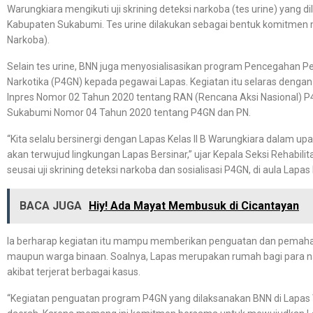
Warungkiara mengikuti uji skrining deteksi narkoba (tes urine) yang 
Kabupaten Sukabumi. Tes urine dilakukan sebagai bentuk komitmen 
Narkoba).
Selain tes urine, BNN juga menyosialisasikan program Pencegahan
Narkotika (P4GN) kepada pegawai Lapas. Kegiatan itu selaras dengan
Inpres Nomor 02 Tahun 2020 tentang RAN (Rencana Aksi Nasional) P
Sukabumi Nomor 04 Tahun 2020 tentang P4GN dan PN.
“Kita selalu bersinergi dengan Lapas Kelas II B Warungkiara dalam
akan terwujud lingkungan Lapas Bersinar,” ujar Kepala Seksi Rehabi
seusai uji skrining deteksi narkoba dan sosialisasi P4GN, di aula Lapas
BACA JUGA
Hiy! Ada Mayat Membusuk di Cicantayan
Ia berharap kegiatan itu mampu memberikan penguatan dan pemaha
maupun warga binaan. Soalnya, Lapas merupakan rumah bagi para 
akibat terjerat berbagai kasus.
“Kegiatan penguatan program P4GN yang dilaksanakan BNN di Lapas Wa