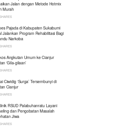
aikan Jalan dengan Metode Hotmix
h Murah
SHARES
es Pajada di Kabupaten Sukabumi
l Jalankan Program Rehabilitasi Bagi
andu Narkoba
SHARES
kos Angkutan Umum ke Cianjur
tan ‘Gila-gilaan’
SHARES
ai Ciwidig ‘Surga’ Tersembunyi di
tan Cianjur
SHARES
klinik RSUD Palabuhanratu Layani
eling dan Pengobatan Masalah
hatan Jiwa
SHARES