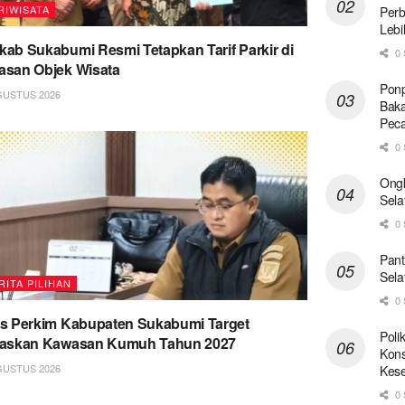
RIWISATA
Perb
Lebi
ab Sukabumi Resmi Tetapkan Tarif Parkir di
0 
san Objek Wisata
Ponp
GUSTUS 2026
Baka
Pec
0 
Ong
Sela
0 
Pant
Sela
RITA PILIHAN
0 
s Perkim Kabupaten Sukabumi Target
Poli
taskan Kawasan Kumuh Tahun 2027
Kons
GUSTUS 2026
Kese
0 