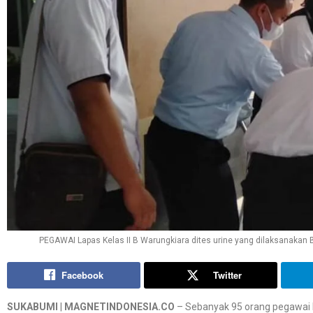
PEGAWAI Lapas Kelas II B Warungkiara dites urine yang dilaksanakan B
Facebook
Twitter
SUKABUMI
|
MAGNETINDONESIA.CO
– Sebanyak 95 orang pegawai 