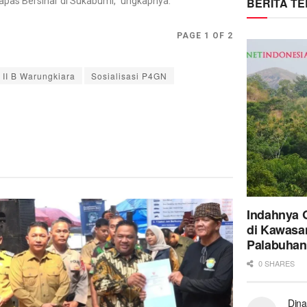
pas Bersinar di Sukabumi,” ungkapnya.
BERITA T
PAGE 1 OF 2
 II B Warungkiara
Sosialisasi P4GN
Indahnya 
di Kawasa
Palabuhan
0 SHARES
Dina