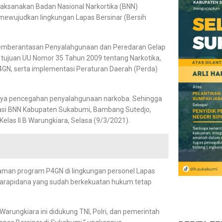
dilaksanakan Badan Nasional Narkortika (BNN)
mewujudkan lingkungan Lapas Bersinar (Bersih
 Pemberantasan Penyalahgunaan dan Peredaran Gelap
 tujuan UU Nomor 35 Tahun 2009 tentang Narkotika,
4GN, serta implementasi Peraturan Daerah (Perda)
 upaya pencegahan penyalahgunaan narkoba. Sehingga
litasi BNN Kabupaten Sukabumi, Bambang Sutedjo,
 Kelas II B Warungkiara, Selasa (9/3/2021).
man program P4GN di lingkungan personel Lapas
narapidana yang sudah berkekuatan hukum tetap
rungkiara ini didukung TNI, Polri, dan pemerintah