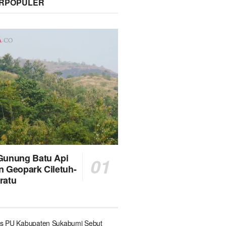
ERPOPULER
Gunung Batu Api
n Geopark Ciletuh-
ratu
s PU Kabupaten Sukabumi Sebut