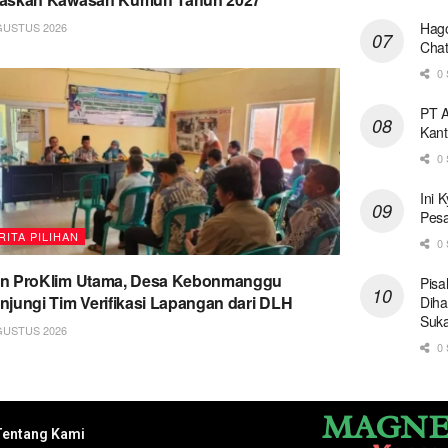
Hago
GUSTUS 2026
Chat
0 
PT A
Kant
0 
Ini 
Pesa
RITA PILIHAN
0 
on ProKlim Utama, Desa Kebonmanggu
Pisa
njungi Tim Verifikasi Lapangan dari DLH
Diha
Suk
GUSTUS 2026
0 
MAGNE
Tentang Kami