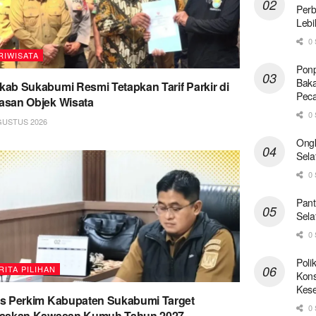
Perb
Lebi
0 
RIWISATA
Ponp
Baka
ab Sukabumi Resmi Tetapkan Tarif Parkir di
Pec
san Objek Wisata
0 
GUSTUS 2026
Ong
Sela
0 
Pant
Sela
0 
Poli
RITA PILIHAN
Kons
Kese
s Perkim Kabupaten Sukabumi Target
0 
taskan Kawasan Kumuh Tahun 2027