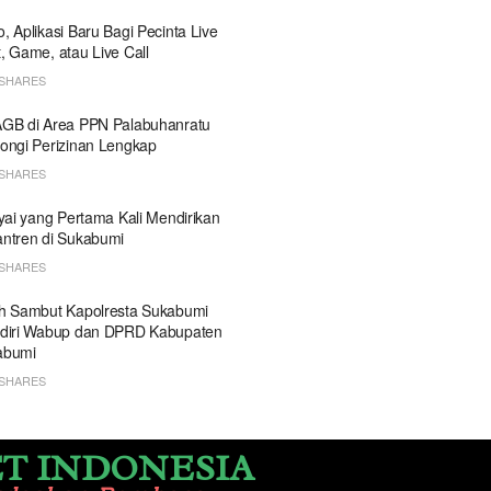
, Aplikasi Baru Bagi Pecinta Live
, Game, atau Live Call
SHARES
GB di Area PPN Palabuhanratu
ongi Perizinan Lengkap
SHARES
Kyai yang Pertama Kali Mendirikan
ntren di Sukabumi
SHARES
h Sambut Kapolresta Sukabumi
diri Wabup dan DPRD Kabupaten
abumi
SHARES
T INDONESIA