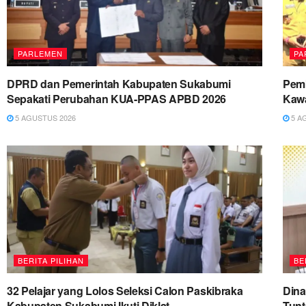
PARLEMEN
PA
DPRD dan Pemerintah Kabupaten Sukabumi
Pemk
Sepakati Perubahan KUA-PPAS APBD 2026
Kawa
5 AGUSTUS 2026
5 A
BERITA PILIHAN
BE
32 Pelajar yang Lolos Seleksi Calon Paskibraka
Dina
Kabupaten Sukabumi Ikuti Diklat
Tun