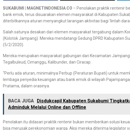
SUKABUMI
|
MAGNETINDONESIA
.
CO
– Penolakan praktik rentenir b
bank emok, terus disuarakan elemen masyarakat di Kabupaten Suka
diterbitkannya aturan menyangkut larangan aktivitas bagi ‘lintah darat
Salah satunya desakan dari elemen masyarakat tergabung dalam Ko
(Kolotok Jampang). Mereka mendatangi Gedung DPRD Kabupaten Suk
(5/2/2020).
Mereka merupakan masyarakat gabungan dari Kecamatan Jampangkul
Tegalbuleud, Cimanggu, Kalibunder, dan Ciracap.
“Perlu ada aturan, minimalnya Perbup (Peraturan Bupati) untuk memb
lembaga penyedia keuangan atau bank emok di wilayah Pajampangan,”
Pratama, dalam orasinya.
BACA JUGA
Disdukcapil Kabupaten Sukabumi Tingka
Adminduk Melalui Online dan Offline
Penolakan itu didasari praktik rentenir bukan memberikan solusi keu
bisa merusak perekonomian warga. Aksi mereka diterima legislator 