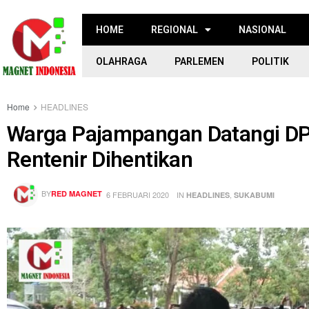
HOME
REGIONAL
NASIONAL
OLAHRAGA
PARLEMEN
POLITIK
Home
HEADLINES
Warga Pajampangan Datangi DP
Rentenir Dihentikan
BY
RED MAGNET
6 FEBRUARI 2020
IN
,
HEADLINES
SUKABUMI