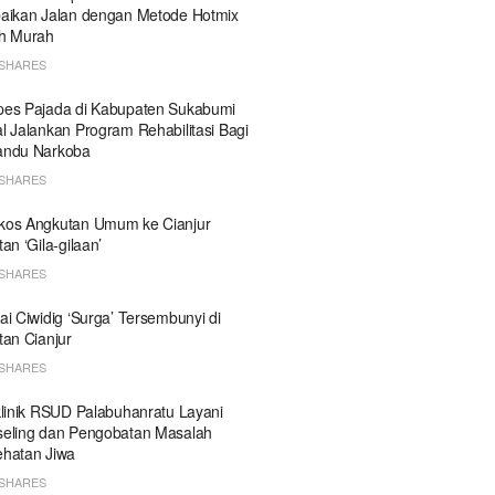
aikan Jalan dengan Metode Hotmix
h Murah
SHARES
es Pajada di Kabupaten Sukabumi
l Jalankan Program Rehabilitasi Bagi
andu Narkoba
SHARES
kos Angkutan Umum ke Cianjur
tan ‘Gila-gilaan’
SHARES
ai Ciwidig ‘Surga’ Tersembunyi di
tan Cianjur
SHARES
klinik RSUD Palabuhanratu Layani
eling dan Pengobatan Masalah
hatan Jiwa
SHARES