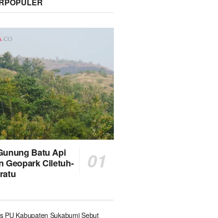
ERPOPULER
Gunung Batu Api
n Geopark Ciletuh-
ratu
s PU Kabupaten Sukabumi Sebut