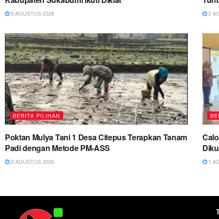
5 AGUSTUS 2026
2 A
BERITA PILIHAN
BE
Poktan Mulya Tani 1 Desa Citepus Terapkan Tanam
Cal
Padi dengan Metode PM-ASS
Diku
2 AGUSTUS 2026
1 A