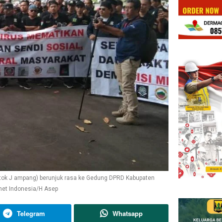
tok J ampang) berunjuk rasa ke Gedung DPRD Kabupaten
net Indonesia/H Asep
Telegram
Whatsapp