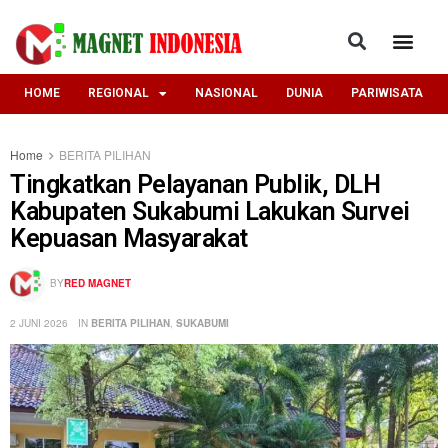
HOME
REGIONAL
NASIONAL
DUNIA
PARIWISATA
Home
BERITA PILIHAN
Tingkatkan Pelayanan Publik, DLH
Kabupaten Sukabumi Lakukan Survei
Kepuasan Masyarakat
BY
RED MAGNET
2 JUNI 2026
IN
BERITA PILIHAN
,
SUKABUMI