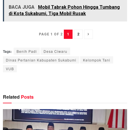
BACA JUGA
Mobil Tabrak Pohon Hingga Tumbang
di Kota Sukabumi, Tiga Mobil Rusak
1
2
PAGE 1 OF 2
Tags:
Benih Padi
Desa Ciwaru
Dinas Pertanian Kabupaten Sukabumi
Kelompok Tani
VUB
Related
Posts