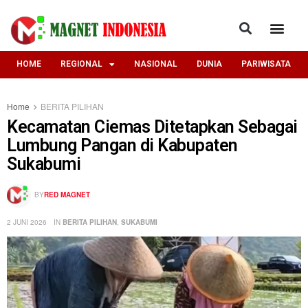
HOME
REGIONAL
NASIONAL
DUNIA
PARIWISATA
Home
BERITA PILIHAN
Kecamatan Ciemas Ditetapkan Sebagai
Lumbung Pangan di Kabupaten
Sukabumi
BY
RED MAGNET
2 JUNI 2026
IN
BERITA PILIHAN
,
SUKABUMI