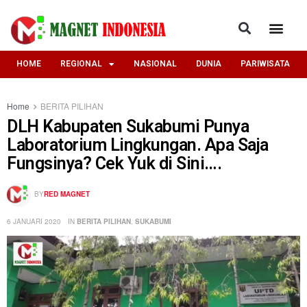
HOME
REGIONAL
NASIONAL
DUNIA
PARIWISATA
Home
BERITA PILIHAN
DLH Kabupaten Sukabumi Punya
Laboratorium Lingkungan. Apa Saja
Fungsinya? Cek Yuk di Sini….
BY
RED MAGNET
6 JANUARI 2020
IN
BERITA PILIHAN
,
SUKABUMI