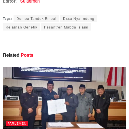
Editor
:
Sulaeman
Tags:
Domba Tanduk Empat
Dssa Nyalindung
Kelainan Genetik
Pesantren Mabda Islami
Related
Posts
PARLEMEN