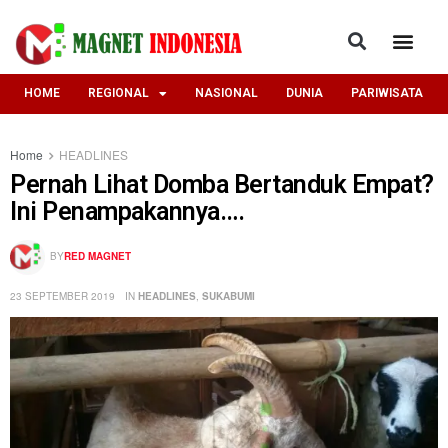
HOME
REGIONAL
NASIONAL
DUNIA
PARIWISATA
Home
HEADLINES
Pernah Lihat Domba Bertanduk Empat?
Ini Penampakannya….
BY
RED MAGNET
23 SEPTEMBER 2019
IN
HEADLINES
,
SUKABUMI