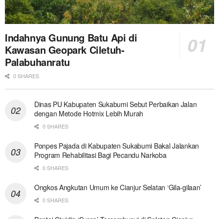
Indahnya Gunung Batu Api di
Kawasan Geopark Ciletuh-
Palabuhanratu
0 SHARES
Dinas PU Kabupaten Sukabumi Sebut Perbaikan Jalan
dengan Metode Hotmix Lebih Murah
0 SHARES
Ponpes Pajada di Kabupaten Sukabumi Bakal Jalankan
Program Rehabilitasi Bagi Pecandu Narkoba
0 SHARES
Ongkos Angkutan Umum ke Cianjur Selatan ‘Gila-gilaan’
0 SHARES