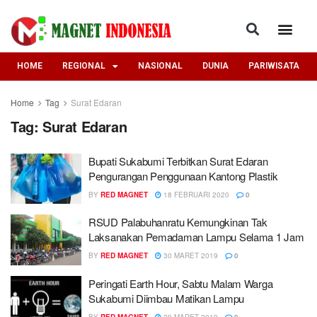
HOME
REGIONAL
NASIONAL
DUNIA
PARIWISATA
Home
Tag
Surat Edaran
Tag:
Surat Edaran
Bupati Sukabumi Terbitkan Surat Edaran
Pengurangan Penggunaan Kantong Plastik
BY
RED MAGNET
18 FEBRUARI 2020
0
RSUD Palabuhanratu Kemungkinan Tak
Laksanakan Pemadaman Lampu Selama 1 Jam
BY
RED MAGNET
30 MARET 2019
0
Peringati Earth Hour, Sabtu Malam Warga
Sukabumi Diimbau Matikan Lampu
BY
RED MAGNET
29 MARET 2019
0