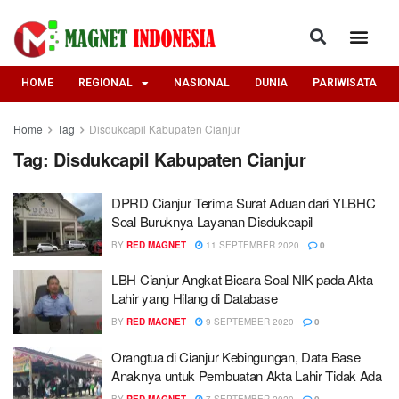
HOME
REGIONAL
NASIONAL
DUNIA
PARIWISATA
Home
Tag
Disdukcapil Kabupaten Cianjur
Tag:
Disdukcapil Kabupaten Cianjur
DPRD Cianjur Terima Surat Aduan dari YLBHC
Soal Buruknya Layanan Disdukcapil
BY
RED MAGNET
11 SEPTEMBER 2020
0
LBH Cianjur Angkat Bicara Soal NIK pada Akta
Lahir yang Hilang di Database
BY
RED MAGNET
9 SEPTEMBER 2020
0
Orangtua di Cianjur Kebingungan, Data Base
Anaknya untuk Pembuatan Akta Lahir Tidak Ada
BY
RED MAGNET
7 SEPTEMBER 2020
0