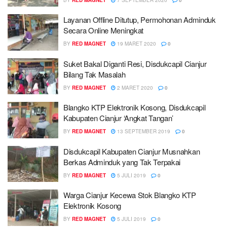
Layanan Offline Ditutup, Permohonan Adminduk
Secara Online Meningkat
BY
RED MAGNET
19 MARET 2020
0
Suket Bakal Diganti Resi, Disdukcapil Cianjur
Bilang Tak Masalah
BY
RED MAGNET
2 MARET 2020
0
Blangko KTP Elektronik Kosong, Disdukcapil
Kabupaten Cianjur ‘Angkat Tangan’
BY
RED MAGNET
13 SEPTEMBER 2019
0
Disdukcapil Kabupaten Cianjur Musnahkan
Berkas Adminduk yang Tak Terpakai
BY
RED MAGNET
5 JULI 2019
0
Warga Cianjur Kecewa Stok Blangko KTP
Elektronik Kosong
BY
RED MAGNET
5 JULI 2019
0