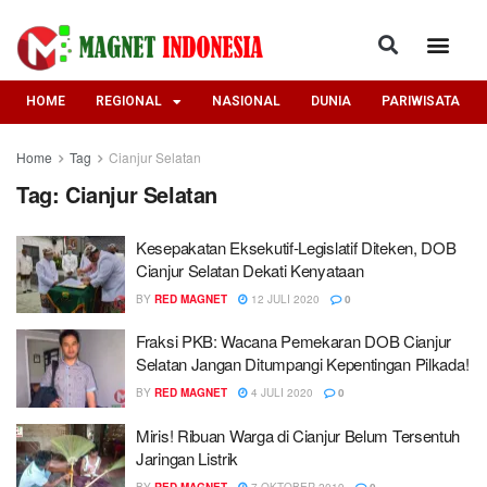
HOME
REGIONAL
NASIONAL
DUNIA
PARIWISATA
Home
Tag
Cianjur Selatan
Tag:
Cianjur Selatan
Kesepakatan Eksekutif-Legislatif Diteken, DOB
Cianjur Selatan Dekati Kenyataan
BY
RED MAGNET
12 JULI 2020
0
Fraksi PKB: Wacana Pemekaran DOB Cianjur
Selatan Jangan Ditumpangi Kepentingan Pilkada!
BY
RED MAGNET
4 JULI 2020
0
Miris! Ribuan Warga di Cianjur Belum Tersentuh
Jaringan Listrik
BY
RED MAGNET
7 OKTOBER 2019
0