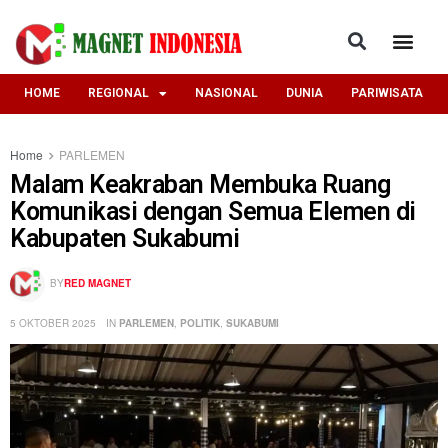
HOME
REGIONAL
NASIONAL
DUNIA
PARIWISATA
Home
PARLEMEN
Malam Keakraban Membuka Ruang
Komunikasi dengan Semua Elemen di
Kabupaten Sukabumi
BY
RED MAGNET
5 OKTOBER 2025
IN
PARLEMEN
,
POLITIK
,
SUKABUMI