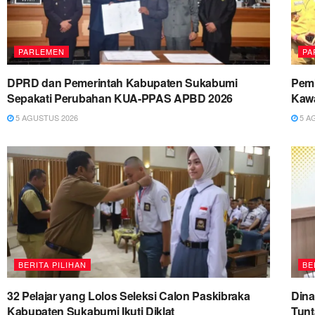
PARLEMEN
PA
DPRD dan Pemerintah Kabupaten Sukabumi
Pemk
Sepakati Perubahan KUA-PPAS APBD 2026
Kawa
5 AGUSTUS 2026
5 A
BERITA PILIHAN
BE
32 Pelajar yang Lolos Seleksi Calon Paskibraka
Dina
Kabupaten Sukabumi Ikuti Diklat
Tun