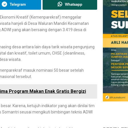
Telegram
Whatsapp
 Ekonomi Kreatif (Kemenparekraf) menggelar
wisata hanjeli di Desa Waluran Mandiri Kecamatan
g ADWI yang akan bersaing dengan 3.419 desa di
asing desa antara lain daya tarik wisata pengunjung
ital dan kreatif, toilet umum, CHSE (cleanliness,
desa wisata.
Kemenparekraf masuk nominasi 50 besar setelah
nasional tersebut.
ima Program Makan Enak Gratis Bergizi
besar. Karena, ketujuh indikator yang akan dinilai tim
os Somantri seusai mengikuti bimbingan teknis ADWI