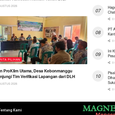
GUSTUS 2026
Hago
Chat
0 
PT A
Kant
0 
Ini 
Pesa
RITA PILIHAN
0 
on ProKlim Utama, Desa Kebonmanggu
Pisa
njungi Tim Verifikasi Lapangan dari DLH
Diha
Suk
GUSTUS 2026
0 
MAGNE
Tentang Kami