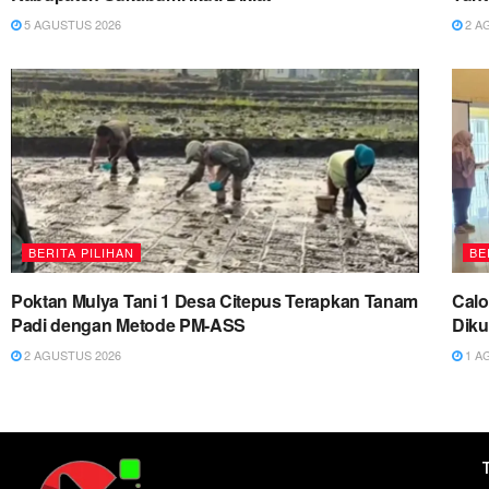
5 AGUSTUS 2026
2 A
BERITA PILIHAN
BE
Poktan Mulya Tani 1 Desa Citepus Terapkan Tanam
Cal
Padi dengan Metode PM-ASS
Diku
2 AGUSTUS 2026
1 A