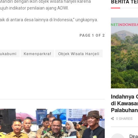
BERITA T
diri dengan ikon objek wisata hanjeli karena
ujuh indikator penilaian ajang ADWI.
 di antara desa lainnya di Indonesia,” ungkapnya.
PAGE 1 OF 2
Sukabumi
Kemenparkraf
Objek Wisata Hanjeli
Indahnya 
di Kawasa
Palabuhan
0 SHARES
Dina