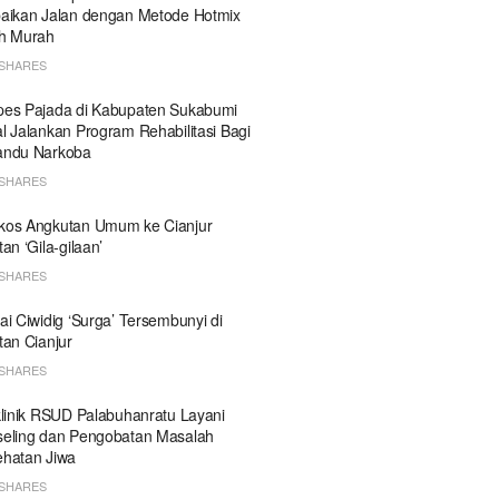
aikan Jalan dengan Metode Hotmix
h Murah
SHARES
es Pajada di Kabupaten Sukabumi
l Jalankan Program Rehabilitasi Bagi
andu Narkoba
SHARES
kos Angkutan Umum ke Cianjur
tan ‘Gila-gilaan’
SHARES
ai Ciwidig ‘Surga’ Tersembunyi di
tan Cianjur
SHARES
klinik RSUD Palabuhanratu Layani
eling dan Pengobatan Masalah
hatan Jiwa
SHARES