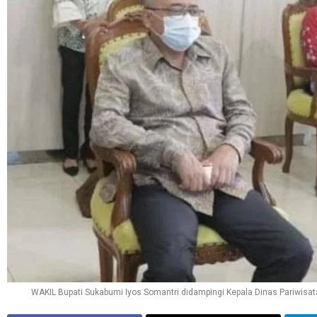
WAKIL Bupati Sukabumi Iyos Somantri didampingi Kepala Dinas Pariwisata