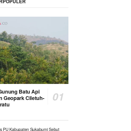
ERPOPULER
Gunung Batu Api
n Geopark Ciletuh-
ratu
s PU Kabupaten Sukabumi Sebut