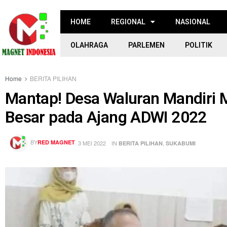
HOME
REGIONAL
NASIONAL
OLAHRAGA
PARLEMEN
POLITIK
Home
BERITA PILIHAN
Mantap! Desa Waluran Mandiri 
Besar pada Ajang ADWI 2022
BY
RED MAGNET
3 MEI 2022
IN
,
BERITA PILIHAN
SUKABUMI