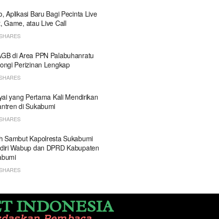
, Aplikasi Baru Bagi Pecinta Live
, Game, atau Live Call
SHARES
GB di Area PPN Palabuhanratu
ongi Perizinan Lengkap
SHARES
Kyai yang Pertama Kali Mendirikan
ntren di Sukabumi
SHARES
h Sambut Kapolresta Sukabumi
diri Wabup dan DPRD Kabupaten
abumi
SHARES
T INDONESIA