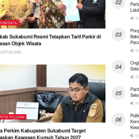
Perb
Lebi
0 
RIWISATA
Ponp
ab Sukabumi Resmi Tetapkan Tarif Parkir di
Baka
Pec
san Objek Wisata
0 
GUSTUS 2026
Ong
Sela
0 
Pant
Sela
0 
Poli
RITA PILIHAN
Kons
Kese
s Perkim Kabupaten Sukabumi Target
0 
taskan Kawasan Kumuh Tahun 2027