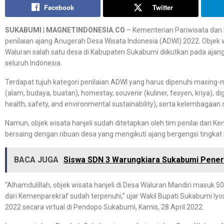
Facebook
Twitter
SUKABUMI
|
MAGNETINDONESIA.CO
– Kementerian Pariwisata dan
penilaian ajang Anugerah Desa Wisata Indonesia (ADWI) 2022. Objek 
Waluran salah satu desa di Kabupaten Sukabumi diikutkan pada ajan
seluruh Indonesia.
Terdapat tujuh kategori penilaian ADWI yang harus dipenuhi masing-m
(alam, budaya, buatan), homestay, souvenir (kuliner, fesyen, kriya), dig
health, safety, and environmental sustainability), serta kelembagaan 
Namun, objek wisata hanjeli sudah ditetapkan oleh tim penilai dari 
bersaing dengan ribuan desa yang mengikuti ajang bergengsi tingkat 
BACA JUGA
Siswa SDN 3 Warungkiara Sukabumi Pener
“Alhamdulillah, objek wisata hanjeli di Desa Waluran Mandiri masuk 50 
dari Kemenparekraf sudah terpenuhi,” ujar Wakil Bupati Sukabumi Iy
2022 secara virtual di Pendopo Sukabumi, Kamis, 28 April 2022.