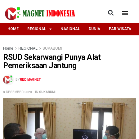
HOME
REGIONAL
NASIONAL
DUNIA
PARIWISATA
Home
REGIONAL
SUKABUMI
RSUD Sekarwangi Punya Alat
Pemeriksaan Jantung
BY
RED MAGNET
8 DESEMBER 2020
IN
SUKABUMI