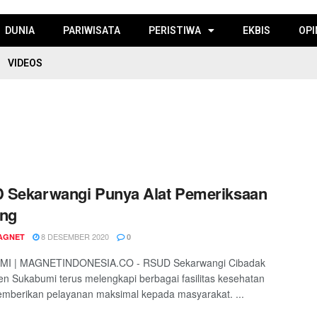
DUNIA
PARIWISATA
PERISTIWA
EKBIS
OPI
VIDEOS
 Sekarwangi Punya Alat Pemeriksaan
ung
8 DESEMBER 2020
AGNET
0
I | MAGNETINDONESIA.CO - RSUD Sekarwangi Cibadak
n Sukabumi terus melengkapi berbagai fasilitas kesehatan
mberikan pelayanan maksimal kepada masyarakat. ...