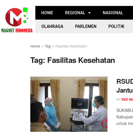
HOME
REGIONAL
NASIONAL
OLAHRAGA
PARLEMEN
POLITIK
Home
Tag
Fasilitas Kesehatan
Tag:
Fasilitas Kesehatan
RSUD
Jant
BY
RED M
SUKABUM
Kabupate
untuk me