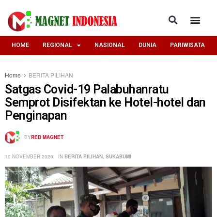
HOME
REGIONAL
NASIONAL
DUNIA
PARIWISATA
Home
BERITA PILIHAN
Satgas Covid-19 Palabuhanratu
Semprot Disifektan ke Hotel-hotel dan
Penginapan
BY
RED MAGNET
10 NOVEMBER 2020
IN
BERITA PILIHAN
,
SUKABUMI