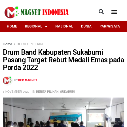
HOME
REGIONAL
NASIONAL
DUNIA
PARIWISATA
Home
BERITA PILIHAN
Drum Band Kabupaten Sukabumi
Pasang Target Rebut Medali Emas pada
Porda 2022
BY
RED MAGNET
5 NOVEMBER 2020
IN
BERITA PILIHAN
,
SUKABUMI