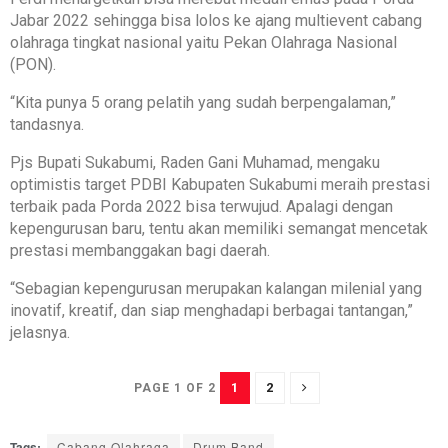
Jabar 2022 sehingga bisa lolos ke ajang multievent cabang
olahraga tingkat nasional yaitu Pekan Olahraga Nasional
(PON).
“Kita punya 5 orang pelatih yang sudah berpengalaman,”
tandasnya.
Pjs Bupati Sukabumi, Raden Gani Muhamad, mengaku
optimistis target PDBI Kabupaten Sukabumi meraih prestasi
terbaik pada Porda 2022 bisa terwujud. Apalagi dengan
kepengurusan baru, tentu akan memiliki semangat mencetak
prestasi membanggakan bagi daerah.
“Sebagian kepengurusan merupakan kalangan milenial yang
inovatif, kreatif, dan siap menghadapi berbagai tantangan,”
jelasnya.
1
2
PAGE 1 OF 2
Tags:
Cabang Olahraga
Drum Band