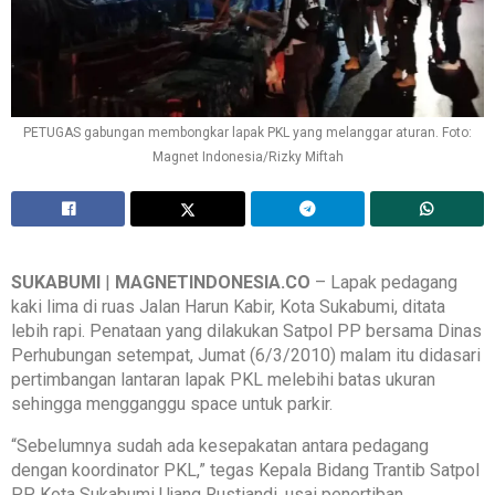
PETUGAS gabungan membongkar lapak PKL yang melanggar aturan. Foto:
Magnet Indonesia/Rizky Miftah
SUKABUMI
|
MAGNETINDONESIA.CO
– Lapak pedagang
kaki lima di ruas Jalan Harun Kabir, Kota Sukabumi, ditata
lebih rapi. Penataan yang dilakukan Satpol PP bersama Dinas
Perhubungan setempat, Jumat (6/3/2010) malam itu didasari
pertimbangan lantaran lapak PKL melebihi batas ukuran
sehingga mengganggu space untuk parkir.
“Sebelumnya sudah ada kesepakatan antara pedagang
dengan koordinator PKL,” tegas Kepala Bidang Trantib Satpol
PP Kota Sukabumi Ujang Rustiandi, usai penertiban.