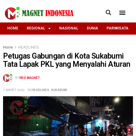
HOME
REGIONAL
NASIONAL
DUNIA
PARIWISATA
Home
HEADLINES
Petugas Gabungan di Kota Sukabumi
Tata Lapak PKL yang Menyalahi Aturan
BY
RED MAGNET
7 MARET 2020
IN
HEADLINES
,
SUKABUMI