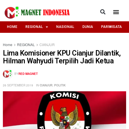
HOME
REGIONAL
NASIONAL
DUNIA
PARIWISATA
Home
REGIONAL
CIANJUR
Lima Komisioner KPU Cianjur Dilantik,
Hilman Wahyudi Terpilih Jadi Ketua
BY
RED MAGNET
26 SEPTEMBER 2019
IN
CIANJUR
,
POLITIK