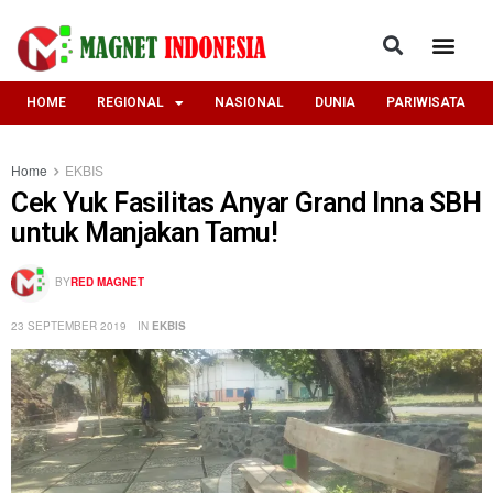
HOME
REGIONAL
NASIONAL
DUNIA
PARIWISATA
Home
EKBIS
Cek Yuk Fasilitas Anyar Grand Inna SBH
untuk Manjakan Tamu!
BY
RED MAGNET
23 SEPTEMBER 2019
IN
EKBIS