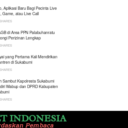
, Aplikasi Baru Bagi Pecinta Live
, Game, atau Live Call
SHARES
GB di Area PPN Palabuhanratu
ongi Perizinan Lengkap
SHARES
Kyai yang Pertama Kali Mendirikan
ntren di Sukabumi
SHARES
h Sambut Kapolresta Sukabumi
diri Wabup dan DPRD Kabupaten
abumi
SHARES
T INDONESIA
rdaskan Pembaca