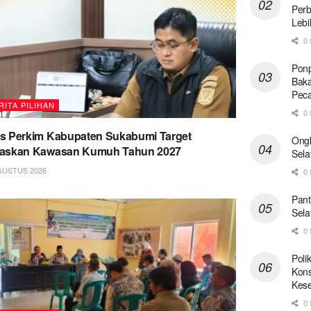
Perb
Lebi
0 
Ponp
Baka
Pec
RITA PILIHAN
0 
s Perkim Kabupaten Sukabumi Target
Ong
taskan Kawasan Kumuh Tahun 2027
Sela
GUSTUS 2026
0 
Pant
Sela
0 
Poli
Kons
Kese
0 