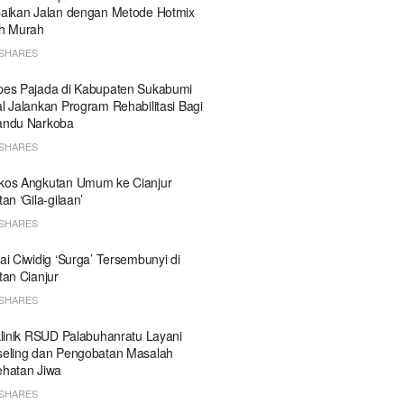
aikan Jalan dengan Metode Hotmix
h Murah
SHARES
es Pajada di Kabupaten Sukabumi
l Jalankan Program Rehabilitasi Bagi
andu Narkoba
SHARES
kos Angkutan Umum ke Cianjur
tan ‘Gila-gilaan’
SHARES
ai Ciwidig ‘Surga’ Tersembunyi di
tan Cianjur
SHARES
klinik RSUD Palabuhanratu Layani
eling dan Pengobatan Masalah
hatan Jiwa
SHARES