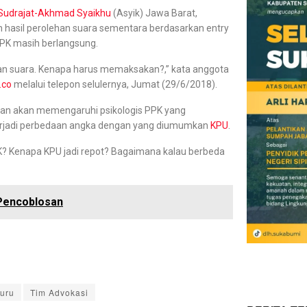
Sudrajat-Akhmad Syaikhu
(Asyik) Jawa Barat,
hasil perolehan suara sementara berdasarkan entry
PPK masih berlangsung.
han suara. Kenapa harus memaksakan?,” kata anggota
.co
melalui telepon selulernya, Jumat (29/6/2018).
rkan akan memengaruhi psikologis PPK yang
 terjadi perbedaan angka dengan yang diumumkan
KPU
.
PK? Kenapa KPU jadi repot? Bagaimana kalau berbeda
 Pencoblosan
buru
Tim Advokasi