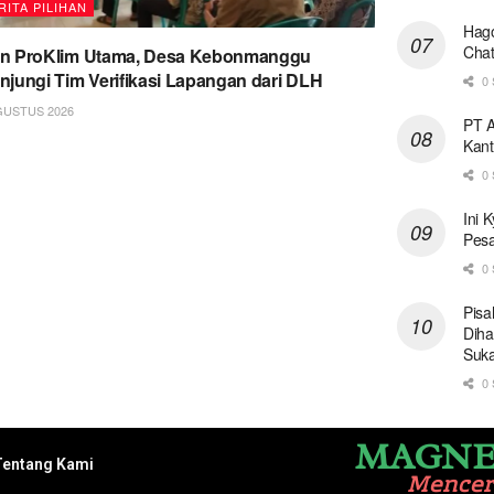
RITA PILIHAN
Hago
Chat
on ProKlim Utama, Desa Kebonmanggu
njungi Tim Verifikasi Lapangan dari DLH
0 
GUSTUS 2026
PT A
Kant
0 
Ini 
Pesa
0 
Pisa
Diha
Suk
0 
MAGNE
Tentang Kami
Mence