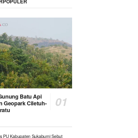
ERPOPULER
Gunung Batu Api
n Geopark Ciletuh-
ratu
s PU Kabupaten Sukabumi Sebut