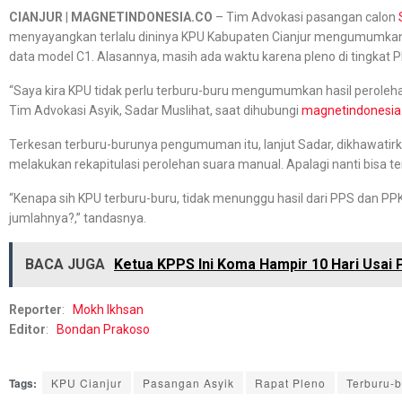
CIANJUR
|
MAGNETINDONESIA.CO
– Tim Advokasi pasangan calon
menyayangkan terlalu dininya KPU Kabupaten Cianjur mengumumkan 
data model C1. Alasannya, masih ada waktu karena pleno di tingkat 
“Saya kira KPU tidak perlu terburu-buru mengumumkan hasil perole
Tim Advokasi Asyik, Sadar Muslihat, saat dihubungi
magnetindonesia
Terkesan terburu-burunya pengumuman itu, lanjut Sadar, dikhawati
melakukan rekapitulasi perolehan suara manual. Apalagi nanti bisa
“Kenapa sih KPU terburu-buru, tidak menunggu hasil dari PPS dan P
jumlahnya?,” tandasnya.
BACA JUGA
Ketua KPPS Ini Koma Hampir 10 Hari Usai
Reporter
:
Mokh Ikhsan
Editor
:
Bondan Prakoso
Tags:
KPU Cianjur
Pasangan Asyik
Rapat Pleno
Terburu-