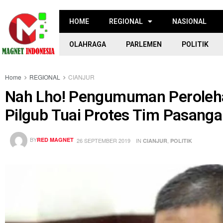
HOME
REGIONAL
NASIONAL
OLAHRAGA
PARLEMEN
POLITIK
Home
REGIONAL
CIANJUR
Nah Lho! Pengumuman Peroleh
Pilgub Tuai Protes Tim Pasanga
BY
RED MAGNET
26 SEPTEMBER 2019
IN
,
CIANJUR
POLITIK