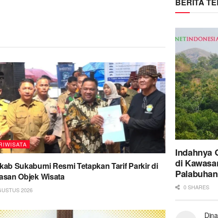
BERITA T
RIWISATA
Indahnya 
di Kawasa
ab Sukabumi Resmi Tetapkan Tarif Parkir di
Palabuhan
san Objek Wisata
0 SHARES
GUSTUS 2026
Dina