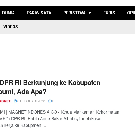
DUNIA
PARIWISATA
PERISTIWA
EKBIS
OPI
VIDEOS
DPR RI Berkunjung ke Kabupaten
bumi, Ada Apa?
8 FEBRUARI 2022
AGNET
0
I | MAGNETINDONESIA.CO - Ketua Mahkamah Kehormatan
MKD) DPR RI, Habib Aboe Bakar Alhabsyi, melakukan
n kerja ke Kabupaten ...