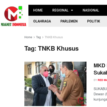
HOME
REGIONAL
NASIONAL
OLAHRAGA
PARLEMEN
POLITIK
Home
Tag
TNKB Khusus
Tag:
TNKB Khusus
MKD 
Suka
BY
RED M
SUKABUM
Dewan (
kunjunga