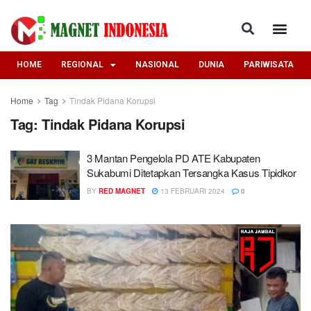
HOME
REGIONAL
NASIONAL
DUNIA
PARIWISATA
Home
Tag
Tindak Pidana Korupsi
Tag:
Tindak Pidana Korupsi
3 Mantan Pengelola PD ATE Kabupaten
Sukabumi Ditetapkan Tersangka Kasus Tipidkor
BY
RED MAGNET
13 FEBRUARI 2024
0