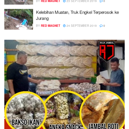
BY
RED MAGNET
23 SEPTEMBER 2019
0
Kelebihan Muatan, Truk Engkel Terperosok ke
Jurang
BY
RED MAGNET
24 SEPTEMBER 2019
0