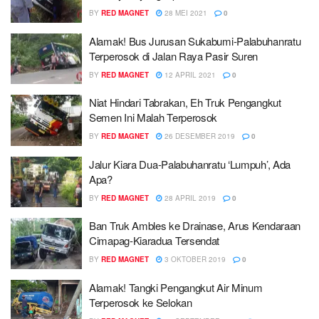
BY
RED MAGNET
28 MEI 2021
0
Alamak! Bus Jurusan Sukabumi-Palabuhanratu
Terperosok di Jalan Raya Pasir Suren
BY
RED MAGNET
12 APRIL 2021
0
Niat Hindari Tabrakan, Eh Truk Pengangkut
Semen Ini Malah Terperosok
BY
RED MAGNET
26 DESEMBER 2019
0
Jalur Kiara Dua-Palabuhanratu ‘Lumpuh’, Ada
Apa?
BY
RED MAGNET
28 APRIL 2019
0
Ban Truk Ambles ke Drainase, Arus Kendaraan
Cimapag-Kiaradua Tersendat
BY
RED MAGNET
3 OKTOBER 2019
0
Alamak! Tangki Pengangkut Air Minum
Terperosok ke Selokan