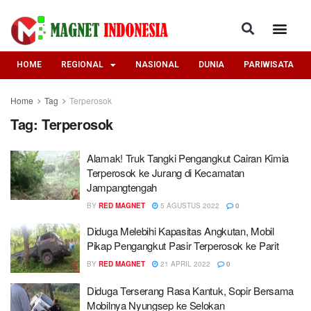
HOME
REGIONAL
NASIONAL
DUNIA
PARIWISATA
Home
Tag
Terperosok
Tag:
Terperosok
Alamak! Truk Tangki Pengangkut Cairan Kimia
Terperosok ke Jurang di Kecamatan
Jampangtengah
BY
RED MAGNET
5 AGUSTUS 2022
0
Diduga Melebihi Kapasitas Angkutan, Mobil
Pikap Pengangkut Pasir Terperosok ke Parit
BY
RED MAGNET
21 APRIL 2022
0
Diduga Terserang Rasa Kantuk, Sopir Bersama
Mobilnya Nyungsep ke Selokan