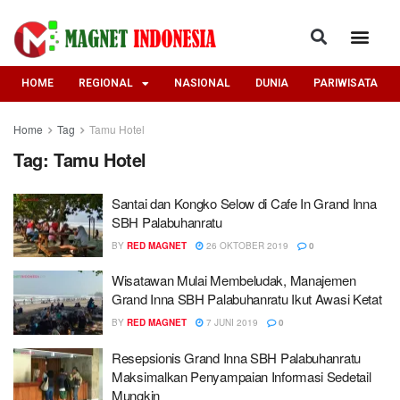
HOME
REGIONAL
NASIONAL
DUNIA
PARIWISATA
Home
Tag
Tamu Hotel
Tag:
Tamu Hotel
Santai dan Kongko Selow di Cafe In Grand Inna
SBH Palabuhanratu
BY
RED MAGNET
26 OKTOBER 2019
0
Wisatawan Mulai Membeludak, Manajemen
Grand Inna SBH Palabuhanratu Ikut Awasi Ketat
BY
RED MAGNET
7 JUNI 2019
0
Resepsionis Grand Inna SBH Palabuhanratu
Maksimalkan Penyampaian Informasi Sedetail
Mungkin