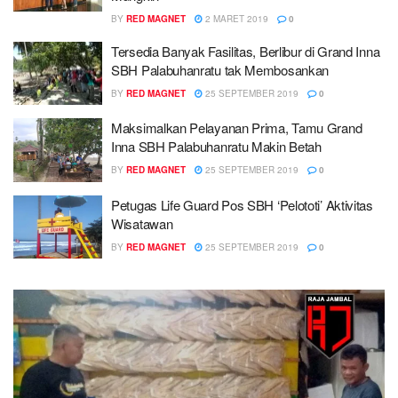
BY
RED MAGNET
2 MARET 2019
0
Tersedia Banyak Fasilitas, Berlibur di Grand Inna
SBH Palabuhanratu tak Membosankan
BY
RED MAGNET
25 SEPTEMBER 2019
0
Maksimalkan Pelayanan Prima, Tamu Grand
Inna SBH Palabuhanratu Makin Betah
BY
RED MAGNET
25 SEPTEMBER 2019
0
Petugas Life Guard Pos SBH ‘Pelototi’ Aktivitas
Wisatawan
BY
RED MAGNET
25 SEPTEMBER 2019
0