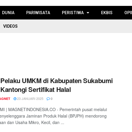
DUNIA
PARIWISATA
PERISTIWA
EKBIS
OPI
VIDEOS
0 Pelaku UMKM di Kabupaten Sukabumi
 Kantongi Sertifikat Halal
23 JANUARI 2025
AGNET
0
I | MAGNETINDONESIA.CO - Pemerintah pusat melalui
enyelenggara Jaminan Produk Halal (BPJPH) mendorong
an dan Usaha Mikro, Kecil, dan ...