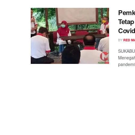
Pemk
Tetap
Covid
BY
RED M
SUKABUM
Menegah
pandemi 