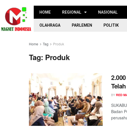
HOME
REGIONAL
NASIONAL
OLAHRAGA
PARLEMEN
POLITIK
Home
Tag
Produk
Tag:
Produk
2.00
Telah
BY
RED M
SUKABUM
Badan P
perusaha