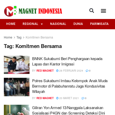
HOME
REGIONAL
NASIONAL
DUNIA
PARIWISATA
Home
Tag
Komitmen Bersama
Tag:
Komitmen Bersama
BNNK Sukabumi Beri Penghargaan kepada
Lapas dan Kantor Imigrasi
BY
RED MAGNET
28 FEBRUARI 2024
0
Polres Sukabumi Imbau Kelompok Anak Muda
Bermotor di Palabuhanratu Jaga Kondusivitas
Wilayah
BY
RED MAGNET
20 MARET 2021
0
Giliran Yon Armed 13/Nanggala Laksanakan
Sosialisasi P4GN dan Screening Deteksi Dini