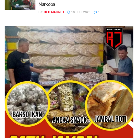
Narkoba
BY
RED MAGNET
10 JULI 2020
0