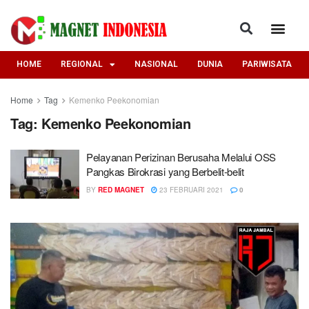
HOME
REGIONAL
NASIONAL
DUNIA
PARIWISATA
Home
Tag
Kemenko Peekonomian
Tag:
Kemenko Peekonomian
Pelayanan Perizinan Berusaha Melalui OSS
Pangkas Birokrasi yang Berbelit-belit
BY
RED MAGNET
23 FEBRUARI 2021
0