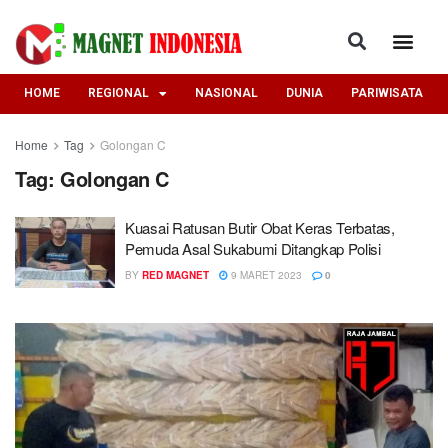
HOME
REGIONAL
NASIONAL
DUNIA
PARIWISATA
Home
Tag
Golongan C
Tag:
Golongan C
Kuasai Ratusan Butir Obat Keras Terbatas,
Pemuda Asal Sukabumi Ditangkap Polisi
BY
RED MAGNET
9 MARET 2023
0