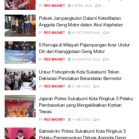
BY
RED MAGNET
6 APRIL 2023
0
Polsek Jampangkulon Dalami Keterlibatan
Anggota Geng Motor dalam Aksi Kejahatan
BY
RED MAGNET
25 OKTOBER 2022
0
5 Remaja di Wilayah Pajampangan Ikrar Undur
Diri dari Keanggotaan Geng Motor
BY
RED MAGNET
29 AGUSTUS 2022
0
Unsur Forkopimda Kota Sukabumi Teken
Deklarasi Penolakan Berandalan Bermotor
BY
RED MAGNET
27 MEI 2022
0
Jajaran Polres Sukabumi Kota Ringkus 3 Pelaku
Pembacokan yang Mengakibatkan Korban
Tewas
BY
RED MAGNET
11 MEI 2022
0
Satreskrim Polres Sukabumi Kota Ringkus 3
Pelaku Pengeroyokan Diduga Anggota Geng