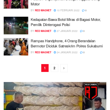
Motor
BY
RED MAGNET
10 FEBRUARI 2022
0
Kedapatan Bawa Botol Miras di Bagasi Motor,
Pemilik Diinterogasi Polisi
BY
RED MAGNET
27 JANUARI 2022
0
Rampas Handphone, 4 Orang Berandalan
Bermotor Diciduk Satreskrim Polres Sukabumi
BY
RED MAGNET
24 JANUARI 2022
0
1
2