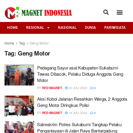
HOME
REGIONAL
NASIONAL
DUNIA
PARIWISATA
Home
Tag
Geng Motor
Tag:
Geng Motor
Pedagang Sayur asal Kabupaten Sukabumi
Tewas Dibacok, Pelaku Diduga Anggota Geng
Motor
BY
RED MAGNET
24 JULI 2023
0
Aksi Koboi Jalanan Resahkan Warga, 2 Anggota
Geng Motor Diringkus Polisi
BY
RED MAGNET
19 JULI 2023
0
Satreskrim Polres Sukabumi Tangkap Pelaku
Penganiayaan di Jalan Raya Bantargadung