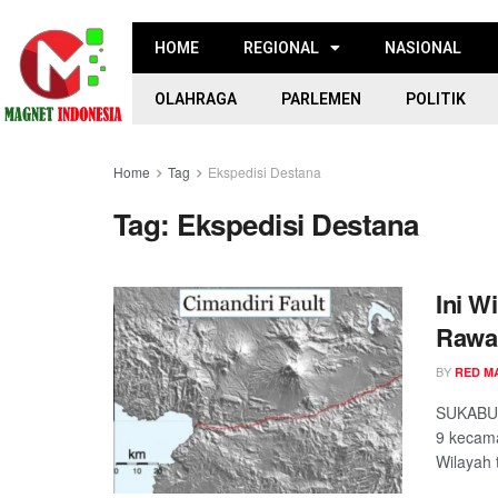
HOME
REGIONAL
NASIONAL
OLAHRAGA
PARLEMEN
POLITIK
Home
Tag
Ekspedisi Destana
Tag:
Ekspedisi Destana
Ini W
Rawa
BY
RED M
SUKABUM
9 kecama
Wilayah 