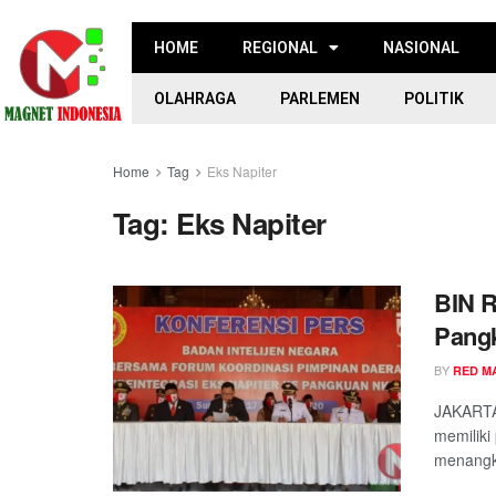
HOME
REGIONAL
NASIONAL
OLAHRAGA
PARLEMEN
POLITIK
Home
Tag
Eks Napiter
Tag:
Eks Napiter
BIN R
Pang
BY
RED M
JAKARTA
memiliki
menangka