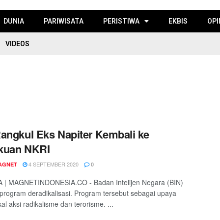
DUNIA
PARIWISATA
PERISTIWA
EKBIS
OPI
VIDEOS
angkul Eks Napiter Kembali ke
kuan NKRI
4 SEPTEMBER 2020
AGNET
0
 | MAGNETINDONESIA.CO - Badan Intelijen Negara (BIN)
 program deradikalisasi. Program tersebut sebagai upaya
l aksi radikalisme dan terorisme. ...