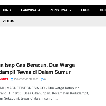
DUNIA
PARIWISATA
PERISTIWA
EKBIS
OPI
VIDEOS
a Isap Gas Beracun, Dua Warga
dampit Tewas di Dalam Sumur
15 NOVEMBER 2020
AGNET
0
I | MAGNETINDONESIA.CO - Dua warga Kampung
rang RT 19/06, Desa Cikahuripan, Kecamatan Kadudampit,
n Sukabumi, tewas di dalam sumur, ...