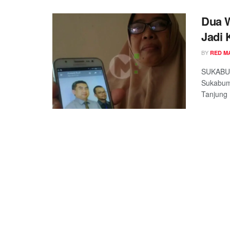
Dua 
Jadi 
BY
RED M
SUKABUM
Sukabumi
Tanjung 