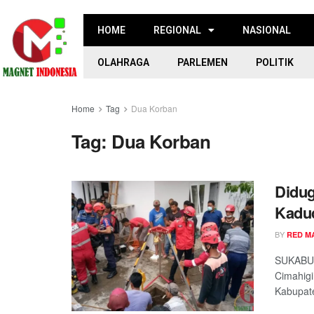
HOME
REGIONAL
NASIONAL
OLAHRAGA
PARLEMEN
POLITIK
Home
Tag
Dua Korban
Tag:
Dua Korban
Didug
Kadu
BY
RED M
SUKABUM
Cimahigi
Kabupate