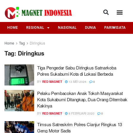
HOME
REGIONAL
NASIONAL
DUNIA
PARIWISATA
Home
Tag
Diringkus
Tag:
Diringkus
Tiga Pengedar Sabu Diringkus Satnarkoba
Polres Sukabumi Kota di Lokasi Berbeda
BY
RED MAGNET
13 MEI 2024
0
Pelaku Pembacokan Anak Tokoh Masyarakat
Kota Sukabumi Ditangkap, Dua Orang Ditembak
Kakinya
BY
RED MAGNET
8 FEBRUARI 2020
0
Timsus Satreskrim Polres Cianjur Ringkus 13
Geng Motor Sadis