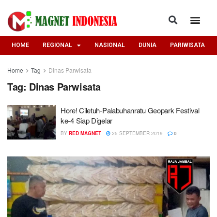
HOME
REGIONAL
NASIONAL
DUNIA
PARIWISATA
Home
Tag
Dinas Parwisata
Tag:
Dinas Parwisata
Hore! Ciletuh-Palabuhanratu Geopark Festival
ke-4 Siap Digelar
BY
RED MAGNET
25 SEPTEMBER 2019
0