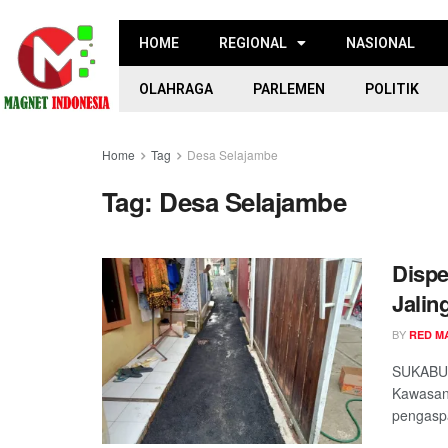
HOME
REGIONAL
NASIONAL
OLAHRAGA
PARLEMEN
POLITIK
Home
Tag
Desa Selajambe
Tag:
Desa Selajambe
Dispe
Jalin
BY
RED M
SUKABUM
Kawasan
pengaspa