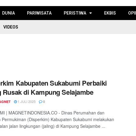
DUNIA
PARIWISATA
PERISTIWA
EKBIS
OPI
VIDEOS
rkim Kabupaten Sukabumi Perbaiki
g Rusak di Kampung Selajambe
1 JULI 2025
AGNET
0
I | MAGNETINDONESIA.CO - Dinas Perumahan dan
 Permukiman (Disperkim) Kabupaten Sukabumi melakukan
lan jalan lingkungan (jaling) di Kampung Selajambe ...