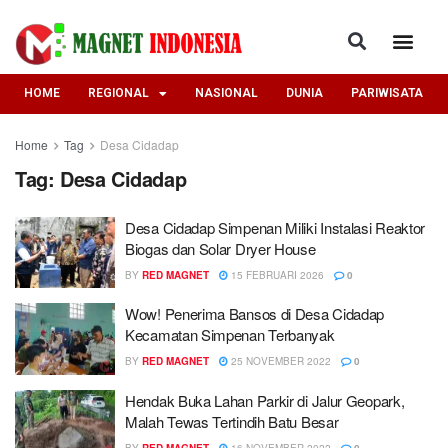
HOME
REGIONAL
NASIONAL
DUNIA
PARIWISATA
Home
Tag
Desa Cidadap
Tag:
Desa Cidadap
‎Desa Cidadap Simpenan Miliki Instalasi Reaktor
Biogas dan Solar Dryer House
BY
RED MAGNET
15 FEBRUARI 2026
0
Wow! Penerima Bansos di Desa Cidadap
Kecamatan Simpenan Terbanyak
BY
RED MAGNET
25 NOVEMBER 2022
0
Hendak Buka Lahan Parkir di Jalur Geopark,
Malah Tewas Tertindih Batu Besar
BY
RED MAGNET
16 NOVEMBER 2022
0