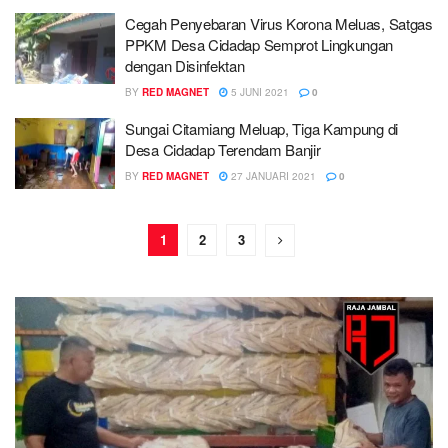
Cegah Penyebaran Virus Korona Meluas, Satgas
PPKM Desa Cidadap Semprot Lingkungan
dengan Disinfektan
BY
RED MAGNET
5 JUNI 2021
0
Sungai Citamiang Meluap, Tiga Kampung di
Desa Cidadap Terendam Banjir
BY
RED MAGNET
27 JANUARI 2021
0
1
2
3