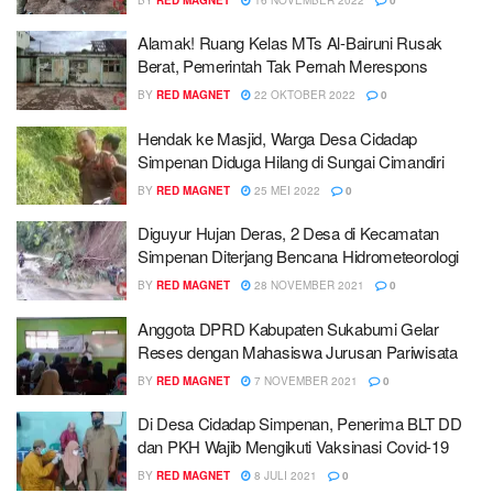
Alamak! Ruang Kelas MTs Al-Bairuni Rusak
Berat, Pemerintah Tak Pernah Merespons
BY
RED MAGNET
22 OKTOBER 2022
0
Hendak ke Masjid, Warga Desa Cidadap
Simpenan Diduga Hilang di Sungai Cimandiri
BY
RED MAGNET
25 MEI 2022
0
Diguyur Hujan Deras, 2 Desa di Kecamatan
Simpenan Diterjang Bencana Hidrometeorologi
BY
RED MAGNET
28 NOVEMBER 2021
0
Anggota DPRD Kabupaten Sukabumi Gelar
Reses dengan Mahasiswa Jurusan Pariwisata
BY
RED MAGNET
7 NOVEMBER 2021
0
Di Desa Cidadap Simpenan, Penerima BLT DD
dan PKH Wajib Mengikuti Vaksinasi Covid-19
BY
RED MAGNET
8 JULI 2021
0