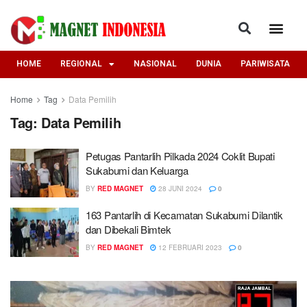
HOME
REGIONAL
NASIONAL
DUNIA
PARIWISATA
Home
Tag
Data Pemilih
Tag:
Data Pemilih
Petugas Pantarlih Pilkada 2024 Coklit Bupati
Sukabumi dan Keluarga
BY
RED MAGNET
28 JUNI 2024
0
163 Pantarlih di Kecamatan Sukabumi Dilantik
dan Dibekali Bimtek
BY
RED MAGNET
12 FEBRUARI 2023
0